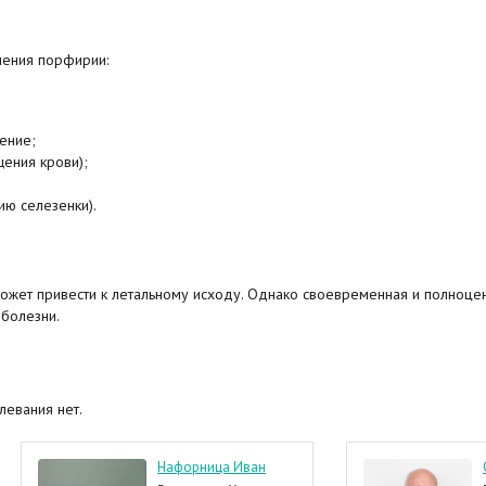
ечения порфирии:
ение;
ения крови);
ию селезенки).
может привести к летальному исходу. Однако своевременная и полноце
 болезни.
левания нет.
Нафорница Иван