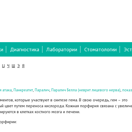
ки
Диагностика
Лаборатории
Стоматологии
Эст
Ц
Ч
Ш
Э
Я
,
,
,
,
я атака
Панкреатит
Паралич
Паралич Белла (неврит лицевого нерва)
показ
нтов, которые участвуют в синтезе гема. В свою очередь, гем – это
ый цвет путем переноса кислорода. Кожная порфирия связана с увели
руются в клетках костного мозга и печени.
порфирии: