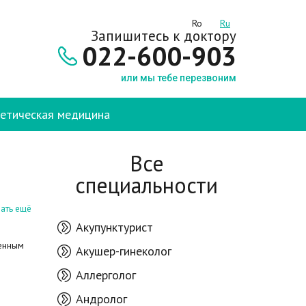
Ro
Ru
Запишитесь к доктору
022-600-903
или мы тебе перезвоним
етическая медицина
Все
специальности
ать ещё
Акупунктурист
ченным
Акушер-гинеколог
Аллерголог
Андролог