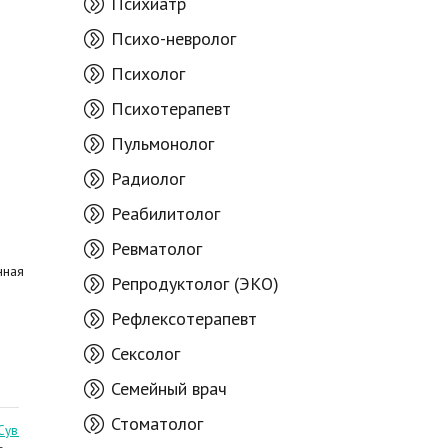
Психиатр
Психо-невролог
Психолог
Психотерапевт
Пульмонолог
Радиолог
Реабилитолог
Ревматолог
нная
Репродуктолог (ЭКО)
Рефлексотерапевт
Сексолог
Семейный врач
Стоматолог
Сувак Вячеслав
Цыгану Лучия