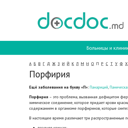
Больницы и клини
А
Б
В
Г
Д
Ж
З
И
Й
К
Л
М
Н
О
П
Р
С
Т
У
Ф
Х
Порфирия
Ещё заболевания на букву «П»:
,
Панариций
Паническа
Порфирия
– это проблема, вызванная дефицитом ферме
химическое соединение, которое придает крови красн
содержанием в организме порфиринов, которые синтези
В настоящее время различают три распространенные 
поздняя кожная;