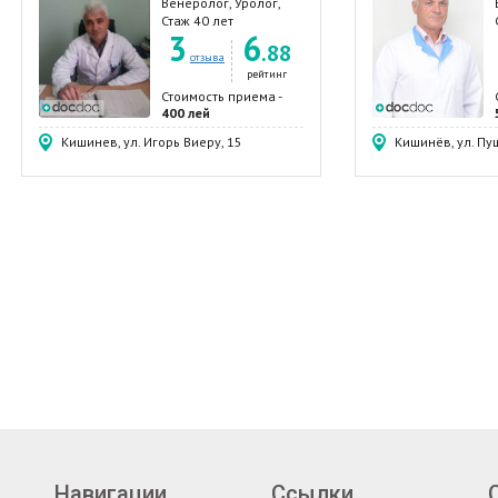
Венеролог, Уролог,
Дерматолог ,
Стаж 40 лет
3
6
Андролог
.88
отзыва
рейтинг
Стоимость приема -
400 лей
Кишинев, ул. Игорь Виеру, 15
Кишинёв, ул. Пу
Навигации
Ссылки