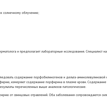
ых солнечному облучению;
ерматолога
и предполагает лабораторные исследования. Специалист на
ледовать содержание порфобилиногенов и дельта-аминолевулиновой 
рфирию, измеряют содержание порфирина в плазме крови. Содержание
результаты перечисленных выше анализов патологические.
ирию от свинцовых отравлений. Оба заболевания сопровождаются си