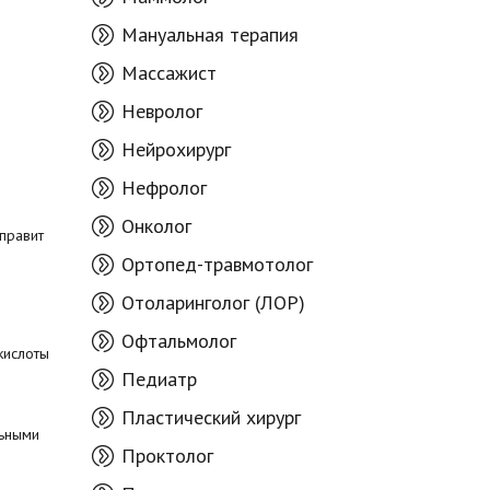
Мануальная терапия
Массажист
Невролог
Нейрохирург
Нефролог
Онколог
правит
Ортопед-травмотолог
Отоларинголог (ЛОР)
Офтальмолог
кислоты
Педиатр
Пластический хирург
льными
Проктолог