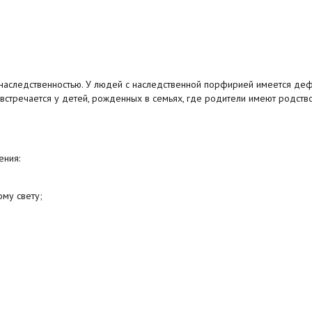
 наследственностью. У людей с наследственной порфирией имеется де
стречается у детей, рожденных в семьях, где родители имеют родств
ения:
ому свету;