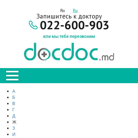
Ro
Ru
Запишитесь к доктору
022-600-903
или мы тебе перезвоним
А
Б
В
Г
Д
Ж
З
И