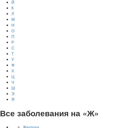
Й
К
Л
М
Н
О
П
Р
С
Т
У
Ф
Х
Ц
Ч
Ш
Э
Я
Все заболевания на «Ж»
Желтуха