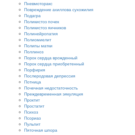
Пневмоторакс
Повреждение ахиллова сухожилия
Подагра
Поликистоз почек
Поликистоз яичников
Полинейропатия
Полиомиелит
Полипы матки
Поллиноз
Порок сердца врожденный
Порок сердца приобретенный
Порфирия
Послеродовая депрессия
Потница
Почечная недостаточность
Преждевременная эякуляция
Проктит
Простатит
Психоз
Псориаз
Пульпит
Пяточная шпора