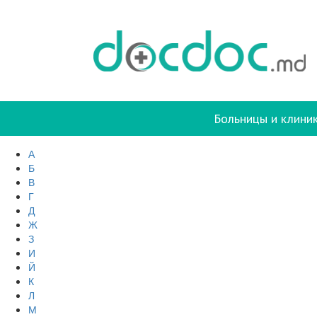
Больницы и клини
А
Б
В
Г
Д
Ж
З
И
Й
К
Л
М