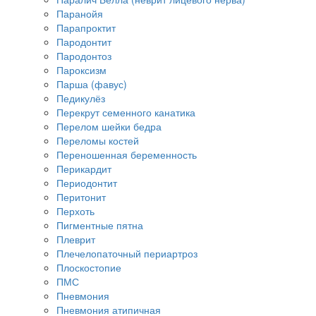
Паранойя
Парапроктит
Пародонтит
Пародонтоз
Пароксизм
Парша (фавус)
Педикулёз
Перекрут семенного канатика
Перелом шейки бедра
Переломы костей
Переношенная беременность
Перикардит
Периодонтит
Перитонит
Перхоть
Пигментные пятна
Плеврит
Плечелопаточный периартроз
Плоскостопие
ПМС
Пневмония
Пневмония атипичная