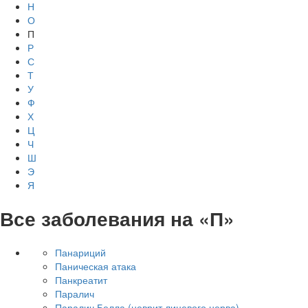
Н
О
П
Р
С
Т
У
Ф
Х
Ц
Ч
Ш
Э
Я
Все заболевания на «П»
Панариций
Паническая атака
Панкреатит
Паралич
Паралич Белла (неврит лицевого нерва)