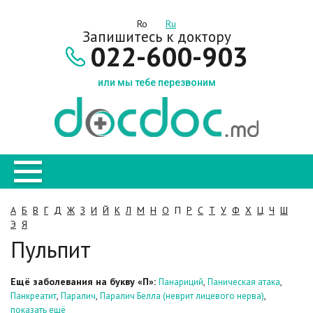
Ro
Ru
Запишитесь к доктору
022-600-903
или мы тебе перезвоним
А
Б
В
Г
Д
Ж
З
И
Й
К
Л
М
Н
О
П
Р
С
Т
У
Ф
Х
Ц
Ч
Ш
Э
Я
Пульпит
Ещё заболевания на букву «П»:
,
,
Панариций
Паническая атака
,
,
,
Панкреатит
Паралич
Паралич Белла (неврит лицевого нерва)
показать ещё