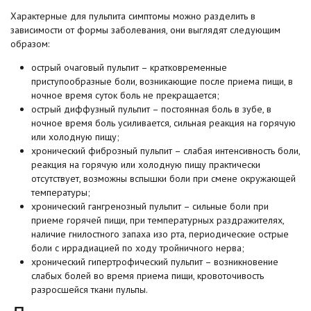
Характерные для пульпита симптомы можно разделить в
зависимости от формы заболевания, они выглядят следующим
образом:
острый очаговый пульпит – кратковременные
приступообразные боли, возникающие после приема пищи, в
ночное время суток боль не прекращается;
острый диффузный пульпит – постоянная боль в зубе, в
ночное время боль усиливается, сильная реакция на горячую
или холодную пищу;
хронический фиброзный пульпит – слабая интенсивность боли,
реакция на горячую или холодную пищу практически
отсутствует, возможны вспышки боли при смене окружающей
температуры;
хронический гангренозный пульпит – сильные боли при
приеме горячей пищи, при температурных раздражителях,
наличие гнилостного запаха изо рта, периодические острые
боли с иррадиацией по ходу тройничного нерва;
хронический гипертрофический пульпит – возникновение
слабых болей во время приема пищи, кровоточивость
разросшейся ткани пульпы.