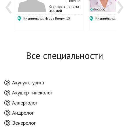
‹
›
ейтинг
рейтинг
отз
Стом
ема -
Стоимость приема -
Стои
пед
400 лей
350 
Кишинев, ул. Игорь Виеру, 15
Кишинёв, ул. Парис 
Все специальности
Акупунктурист
Акушер-гинеколог
Аллерголог
Андролог
Венеролог