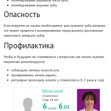
пломбирование корневой части зуба;
пломбирование коронки зуба.
Опасность
Если вовремя не начать необходимое для пульпита зуба лечение,
это может привести к возникновению периодонтита (воспаление
связочного аппарата зуба).
Профилактика
Чтобы в будущем не сталкиваться с вопросом, как лечить пульпит,
пациентам рекомендуется:
соблюдать гигиену полости рта;
своевременно лечить кариес;
регулярно проходить осмотр у стоматолога (1-2 раза в год).
Бубуча Сергей
Мурз
Стоматолог
Стом
тера
Стаж 39 лет
Стаж
5
6
6
Стом
.98
.03
Стом
отзывов
эндо