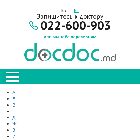
Ro
Ru
Запишитесь к доктору
022-600-903
или мы тебе перезвоним
А
Б
В
Г
Д
Ж
З
И