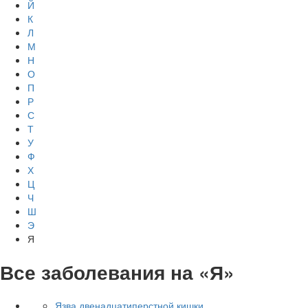
Й
К
Л
М
Н
О
П
Р
С
Т
У
Ф
Х
Ц
Ч
Ш
Э
Я
Все заболевания на «Я»
Язва двенадцатиперстной кишки