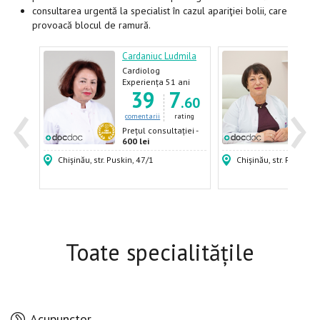
consultarea urgentă la specialist în cazul apariţiei bolii, care
provoacă blocul de ramură.
a
Cardaniuc Ludmila
Istra
Cardiolog
Card
ani
Experiența 51 ani
Expe
‹
›
8
39
7
.98
.60
ating
comentarii
rating
come
ției -
Prețul consultației -
Prețu
600 lei
600 
Chișinău, str. Puskin, 47/1
Chișinău, str. Puskin, 
Toate specialitățile
Acupunctor