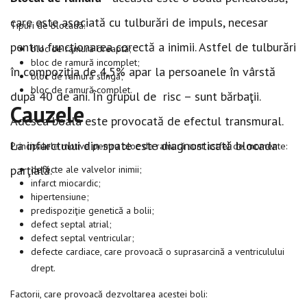
care este asociată cu tulburări de impuls, necesar
Tipuri de blocadă:
pentru funcţionarea corectă a inimii. Astfel de tulburări
bloc de ramură dreaptă;
bloc de ramură incomplet;
în compoziţia de 4,5% apar la persoanele în vârstă
bloc de ramură stîngă;
bloc de ramură complet.
după 40 de ani. În grupul de risc – sunt bărbaţii.
Cauzele
Adesea boala este provocată de efectul transmural.
La infarctului din spate este diagnosticată blocada
Principalele motive pentru bloc de ramură sunt astfel de momente:
parţială.
defecte ale valvelor inimii;
infarct miocardic;
hipertensiune;
predispoziţie genetică a bolii;
defect septal atrial;
defect septal ventricular;
defecte cardiace, care provoacă o suprasarcină a ventriculului
drept.
Factorii, care provoacă dezvoltarea acestei boli: