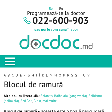
Ro
Ru
Programează-te la doctor
022-600-903
sau noi te vom suna înapoi
A
B
C
D
E
F
G
H
I
Î
K
L
M
N
O
P
R
S
Ș
T
U
V
Blocul de ramură
Alte boli cu litera «B»:
,
,
Balanitis
Balbaiala (gangaveala)
Balbismul
,
,
,
(balbaiala)
Beri Beri
Blain
mai multe
Blocul de ramură -
aceasta este o boală periculoasă,