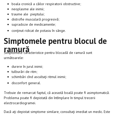
boala cronică a căilor respiratorii obstructive;
neoplasme ale inimii;
traume ale pieptului;
distrofie musculară progresivă;
supradoze de medicamente;
conţinut ridicat de potasiu în sânge.
Simptomele pentru blocul de
ramură
Simptomele caracteristice pentru blocadă de ramură sunt
următoarele:
durere în jurul inimii;
tulburări de ritm;
schimbări cînd ascultaţi ritmul inimii;
disconfort general.
Trebuie de remarcat faptul, că această boală poate fi asimptomatică.
Problema poate fi depistată din întîmplare în timpul trecerii
electrocardiogramei.
Dacă aţi depistat simptome similare, consultaţi imediat un medic. Este