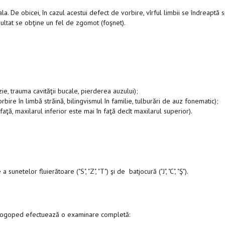
a. De obicei, în cazul acestui defect de vorbire, vîrful limbii se îndreaptă s
zultat se obţine un fel de zgomot (foşnet).
zie, trauma cavităţii bucale, pierderea auzului);
rbire în limbă străină, bilingvismul în familie, tulburări de auz fonematic);
faţă, maxilarul inferior este mai în faţă decît maxilarul superior).
unetelor fluierătoare ("S", "Z", "T") şi de batjocură ("J", "C", "Ş").
l logoped efectuează o examinare completă: