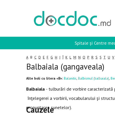
Spitale și Centre me
A
B
C
D
E
F
G
H
I
Î
K
L
M
N
O
P
R
S
Ș
T
U
V
Balbaiala (gangaveala)
Alte boli cu litera «B»:
,
,
Balanitis
Balbismul (balbaiala)
Ber
Balbaiala
- tulburări de vorbire caracterizată
înţelegerei a vorbirii, vocabularului şi structu
Cauzele
pronunţarea sunetelor).