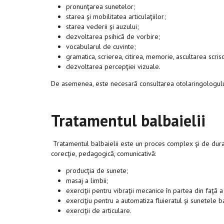
pronunţarea sunetelor;
starea şi mobilitatea articulaţiilor;
starea vederii şi auzului;
dezvoltarea psihică de vorbire;
vocabularul de cuvinte;
gramatica, scrierea, citirea, memorie, ascultarea scriso
dezvoltarea percepţiei vizuale.
De asemenea, este necesară consultarea otolaringologului p
Tratamentul balbaielii
Tratamentul balbaielii este un proces complex şi de dura
corecţie, pedagogică, comunicativă:
producţia de sunete;
masaj a limbii;
exerciţii pentru vibraţii mecanice în partea din faţă a 
exerciţiu pentru a automatiza fluieratul şi sunetele b
exerciţii de articulare.