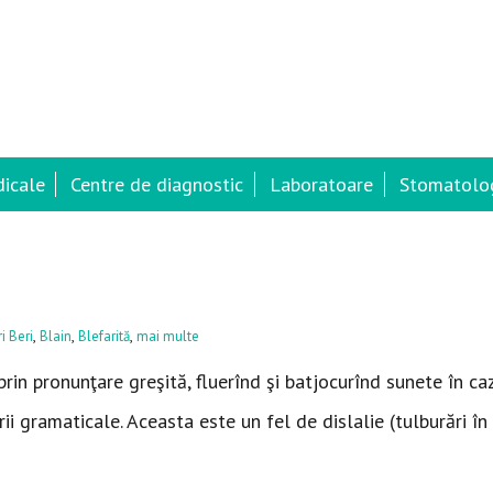
dicale
Centre de diagnostic
Laboratoare
Stomatolog
,
,
,
i Beri
Blain
Blefarită
mai multe
 prin pronunţare greşită, fluerînd şi batjocurînd sunete în ca
rii gramaticale. Aceasta este un fel de dislalie (tulburări în