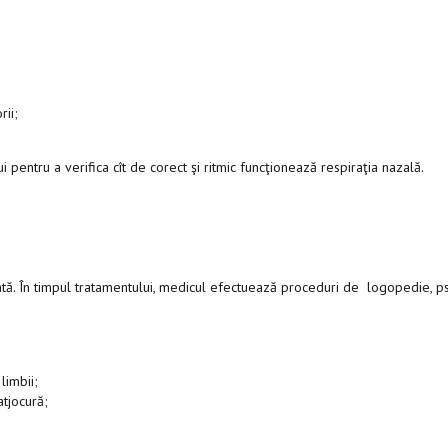
rii;
entru a verifica cît de corect şi ritmic funcţionează respiraţia nazală.
tă. În timpul tratamentului, medicul efectuează proceduri de logopedie, p
limbii;
atjocură;