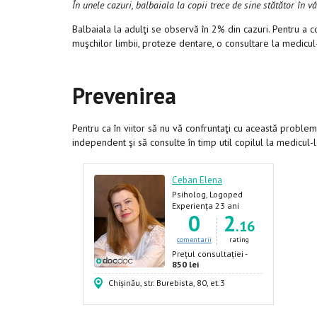
În unele cazuri, balbaiala la copii trece de sine stătător
în v
Balbaiala la adulţi se observă în 2% din cazuri. Pentru a c
muşchilor limbii, proteze dentare, o consultare la medicul
Prevenirea
Pentru ca în viitor să nu vă confruntaţi cu această proble
independent şi să consulte în timp util copilul la medicul
Ceban Elena
Psiholog, Logoped
Experiența 23 ani
0
2
.16
comentarii
rating
Prețul consultației -
850 lei
Chișinău, str. Burebista, 80, et.3