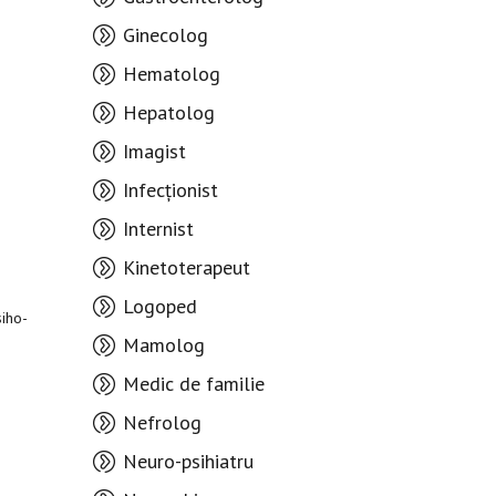
Ginecolog
Hematolog
Hepatolog
Imagist
Infecționist
Internist
Kinetoterapeut
Logoped
siho-
Mamolog
Medic de familie
Nefrolog
Neuro-psihiatru