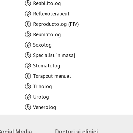
Reabilitolog
Reflexoterapeut
Reproductolog (FIV)
Reumatolog
Sexolog
Specialist în masaj
Stomatolog
Terapeut manual
Triholog
Urolog
Venerolog
Social Media
Doctori și clinici