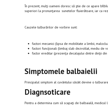
În prezent, mulţi oameni doresc să ştie de ce apare bîlbîial
superiori la pronunţarea sunetelor fluierătoare, iar ca re
Cauzele tulburărilor de vorbire sunt:
factori mecanici (lipsa de mobilitate a limbii, maloclu
factori funcţionali (limbaj slab dezvoltat, mediu de vo
factor ereditar (prezenţa decalajului dintre dinţii din 
Simptomele balbaielii
Principalul simptom al cuvântului sâsâit devine o tulburare a s
Diagnsoticare
Pentru a determina cum să scapaţi de balbaială, medicu