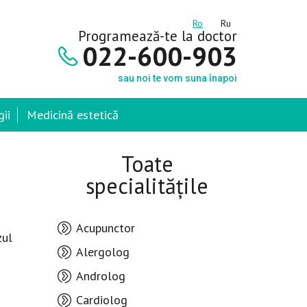
Ro
Ru
Programează-te la doctor
022-600-903
sau noi te vom suna înapoi
ii
Medicină estetică
Toate
specialitățile
Acupunctor
zul
Alergolog
Androlog
Cardiolog