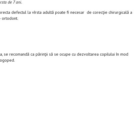
ârsta
de 7 ani.
orecta defectul la vîrsta adultă poate fi necesar de corecţie chirurgicală a
- ortodont.
ma, se recomandă ca părinţii să se ocupe cu dezvoltarea copilului în mod
-logoped.