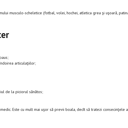
emului musculo-scheletice (fotbal, volei, hochei, atletica grea şi uşoară, patina
ter
epaus;
ndoirea articulaţiilor;
ul de la piciorul sănătos;
medic. Este cu mult mai uşor să previi boala, decît să tratezi consecinţele 