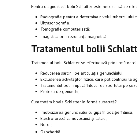
Pentru diagnosticul bolii Schlatter este necesar să se efe
Radiografie pentru a determina nivelul tuberculului ti
Ultrasonografie;
Tomografie computerizată;
Imagistica prin rezonanţa magnetică.
Tratamentul bolii Schlat
Tratamentul bolii Schlatter se efectuează prin următoare
Reducerea sarcinii pe articulaţia genunchiului;
Excluderea activităţilor fizice, care pot contribui la a
Tratamentul bolii implică înlocuirea sportului pe şezu
Proteza de genunchi;
Cum tratăm boala Schlatter în formă subacută?
Imobilizarea genunchiului cu gips în poziţie întinsă;
Electroforeză cu novocaină şi calciu;
Noroi;
Ozocherită.