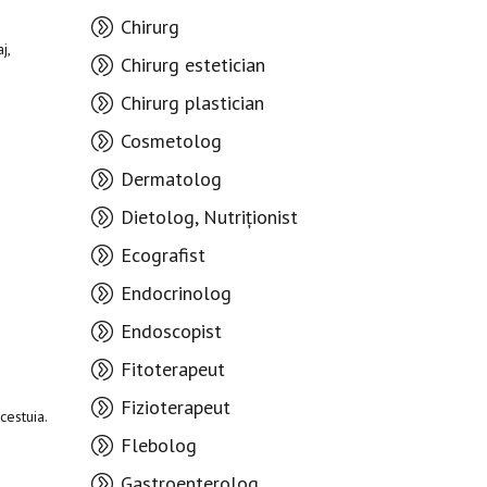
Chirurg
j,
Chirurg estetician
Chirurg plastician
Cosmetolog
Dermatolog
Dietolog, Nutriționist
Ecografist
Endocrinolog
Endoscopist
Fitoterapeut
Fizioterapeut
acestuia.
Flebolog
Gastroenterolog