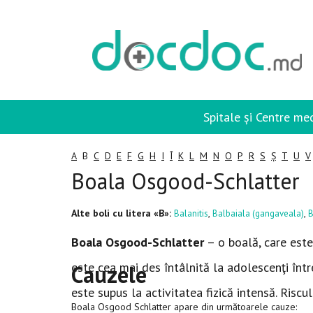
Spitale și Centre me
A
B
C
D
E
F
G
H
I
Î
K
L
M
N
O
P
R
S
Ș
T
U
V
Boala Osgood-Schlatter
Alte boli cu litera «B»:
,
,
Balanitis
Balbaiala (gangaveala)
B
Boala Osgood-Schlatter
– o boală, care este
este cea mai des întâlnită la adolescenţi între
Cauzele
este supus la activitatea fizică intensă. Riscul
Boala Osgood Schlatter apare din următoarele cauze: