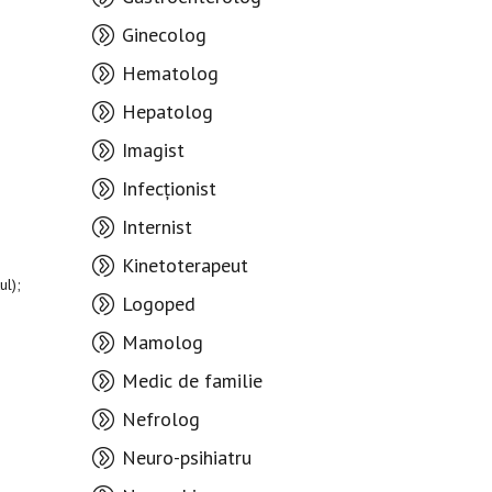
Ginecolog
Hematolog
Hepatolog
Imagist
Infecționist
Internist
Kinetoterapeut
tul);
Logoped
Mamolog
Medic de familie
Nefrolog
Neuro-psihiatru