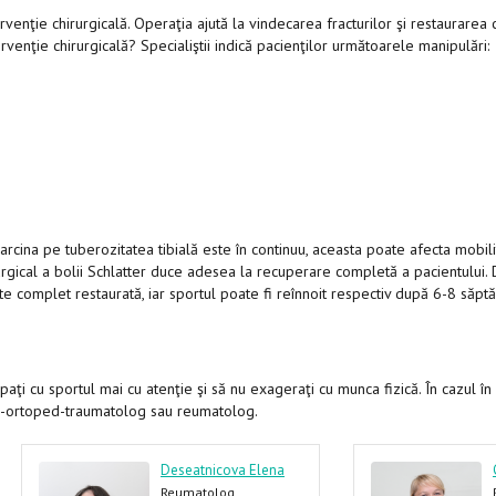
enţie chirurgicală. Operaţia ajută la vindecarea fracturilor şi restaurarea
tervenţie chirurgicală? Specialiştii indică pacienţilor următoarele manipulări:
arcina pe tuberozitatea tibială este în continuu, aceasta poate afecta mobil
irurgical a bolii Schlatter duce adesea la recuperare completă a pacientului.
este complet restaurată, iar sportul poate fi reînnoit respectiv după 6-8 săpt
aţi cu sportul mai cu atenţie şi să nu exageraţi cu munca fizică. În cazul în
cul-ortoped-traumatolog sau reumatolog.
Deseatnicova Elena
Reumatolog