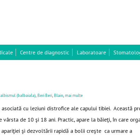
dicale
Centre de diagnostic
Laboratoare
Stomatolog
,
,
,
albismul (balbaiala)
Beri Beri
Blain
mai multe
 asociată cu leziuni distrofice ale capului tibiei. Această 
 vârsta de 10 şi 18 ani. Practic, apare la băieţi, în care or
 apariţiei şi dezvoltării rapidă a bolii creşte ca urmare a