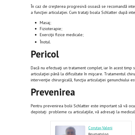
În caz de creşterea progresivă osoasă se recomandă interv
a funcţiei articulaţiei. Cum trataţi boala Schlatter după in
Masaj;
Fizioterapie;
Exerciţii fizice medicale;
Înotul.
Pericol
Dacă nu efectuaţi un tratament complet, iar în acest timp s
articulaţiei până la dificultate în mişcare. Tratamentul ch
intervenţie chirurgicală, funcţia articulaţiei genunchiului 
Prevenirea
Pentru prevenirea bolii Schlatter este important să vă ocup
depistaţi probleme cu articulaţiile, vă adresaţi la medi
roppa Liliana
Corutaș Valerii
eumatolog
Reumatolog