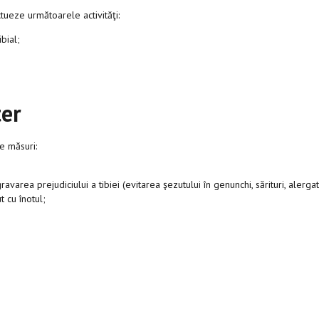
ctueze următoarele activităţi:
bial;
ter
le măsuri:
gravarea prejudiciului a tibiei (evitarea şezutului în genunchi, sărituri, alerga
t cu înotul;