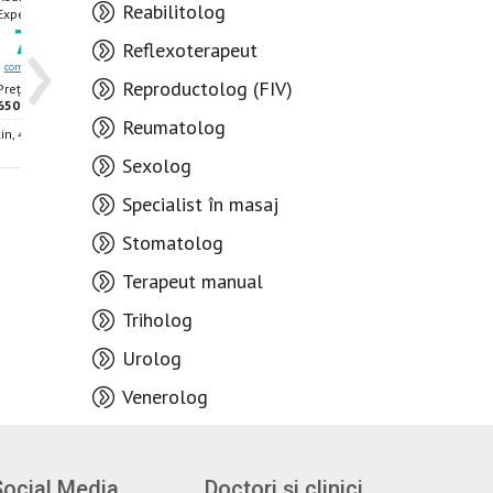
›
Reabilitolog
Experiența 24 ani
Experiența 48 ani
79
9
80
9
.10
.22
Reflexoterapeut
comentarii
rating
comentarii
rating
Reproductolog (FIV)
Prețul consultației -
Prețul consultației -
650 lei
980 lei
Reumatolog
kin, 47/1
Chișinău, str. Puskin, 47/1
Sexolog
Specialist în masaj
Stomatolog
Terapeut manual
Triholog
Urolog
Venerolog
Social Media
Doctori și clinici