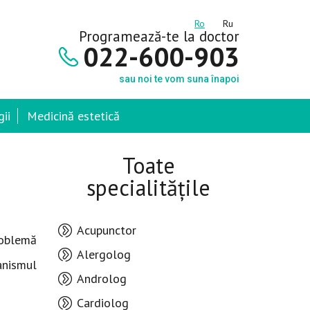
Ro
Ru
Programează-te la doctor
022-600-903
sau noi te vom suna înapoi
ii
Medicină estetică
Toate
specialitățile
Acupunctor
problemă
Alergolog
ganismul
Androlog
Cardiolog