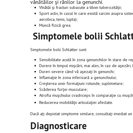
vânătăilor şi rănilor la genunchi.
Vînătăi şi fracturi subacute a tibiei tuberozităţii;
Sport activ, în cazul în care există sarcini asupra sist
aerobica, tenis, lupta);
Muncă fizică grea.
Simptomele bolii Schlat
Simptomele bolii Schlatter sunt:
Sensibilitate acută în zona genunchilor în stare de r
Durere în timpul mişcării, mai ales, în caz de aşezări, î
Dureri severe când vă aşezaţi în genunchi;
Inflamaţie în zona inferioară a genunchiului;
Creşterea unei formaţiuni rotunde, suplimetare;
Scăderea forţei musculare;
Atrofia muşchiului cvadriceps în comparaţie cu muşchi
Reducerea mobilităţii articulaţiei afectate.
Dacă aţi depistat simptome similare, consultaţi imediat un 
Diagnosticare