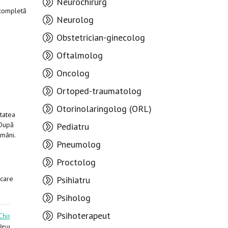
Neurochirurg
 completă
Neurolog
Obstetrician-ginecolog
Oftalmolog
Oncolog
Ortoped-traumatolog
Otorinolaringolog (ORL)
itatea
 După
Pediatru
ămâni.
Pneumolog
Proctolog
 care
Psihiatru
Psiholog
Psihoterapeut
Chișlari Lia
Groppa Liliana
Reumatolog
Reumatolog