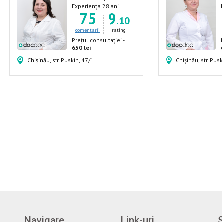
Experiența 28 ani
75
9
.10
comentarii
rating
Prețul consultației -
650 lei
Chișinău, str. Puskin, 47/1
Chișinău, str. Pus
Navigare
Link-uri