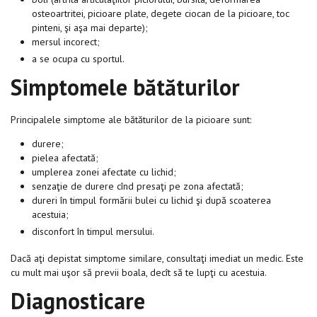
osteoartritei, picioare plate, degete ciocan de la picioare, toc
pinteni, şi aşa mai departe);
mersul incorect;
a se ocupa cu sportul.
Simptomele bătăturilor
Principalele simptome ale bătăturilor de la picioare sunt:
durere;
pielea afectată;
umplerea zonei afectate cu lichid;
senzaţie de durere cînd presaţi pe zona afectată;
dureri în timpul formării bulei cu lichid şi după scoaterea
acestuia;
disconfort în timpul mersului.
Dacă aţi depistat simptome similare, consultaţi imediat un medic. Este
cu mult mai uşor să previi boala, decît să te lupţi cu acestuia.
Diagnosticare