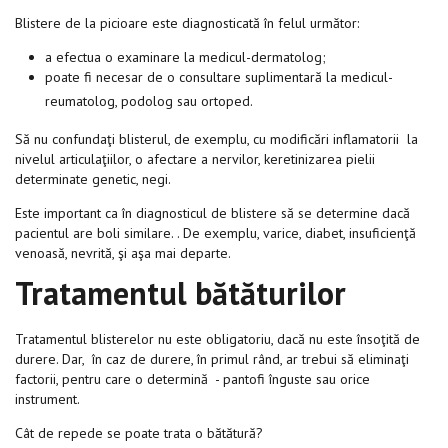
Blistere de la picioare este diagnosticată în felul următor:
a efectua o examinare la medicul-dermatolog;
poate fi necesar de o consultare suplimentară la medicul-
reumatolog, podolog sau ortoped.
Să nu confundaţi blisterul, de exemplu, cu modificări inflamatorii la
nivelul articulaţiilor, o afectare a nervilor, keretinizarea pielii
determinate genetic, negi.
Este important ca în diagnosticul de blistere să se determine dacă
pacientul are boli similare. . De exemplu, varice, diabet, insuficienţă
venoasă, nevrită, şi aşa mai departe.
Tratamentul bătăturilor
Tratamentul blisterelor nu este obligatoriu, dacă nu este însoţită de
durere. Dar, în caz de durere, în primul rând, ar trebui să eliminaţi
factorii, pentru care o determină - pantofi înguste sau orice
instrument.
Cât de repede se poate trata o bătătură?