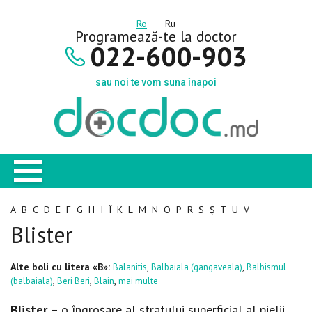
Ro
Ru
Programează-te la doctor
022-600-903
sau noi te vom suna înapoi
A
B
C
D
E
F
G
H
I
Î
K
L
M
N
O
P
R
S
Ș
T
U
V
Blister
Alte boli cu litera «B»:
,
,
Balanitis
Balbaiala (gangaveala)
Balbismul
,
,
,
(balbaiala)
Beri Beri
Blain
mai multe
Blister
– o îngroşare al stratului superficial al pielii,