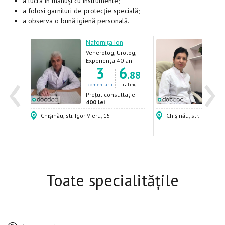
a lucra în mănuşi cu instrumente;
a folosi garnituri de protecţie specială;
a observa o bună igienă personală.
lav
Nafornița Ion
Țiga
Venerolog, Urolog,
Triho
Dermatolog,
Derm
ani
Experiența 40 ani
Expe
‹
›
7
3
6
Androlog
Vene
.59
.88
ating
comentarii
rating
come
ției -
Prețul consultației -
Prețu
400 lei
500 
Chișinău, str. Igor Vieru, 15
Chișinău, str. Indepen
Toate specialitățile