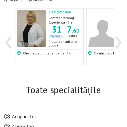
Iliadi Svetlana
Danil
log,
Gastroenterolog
Inter
Gast
ani
Experiența 45 ani
Expe
‹
›
9
31
7
og,
.64
.60
ating
comentarii
rating
come
ției -
Prețul consultației -
Prețu
500 lei
500 
Chisinau, str. Independenței, 54
Chișinău, str. Burebista
Toate specialitățile
Acupunctor
Alergolog