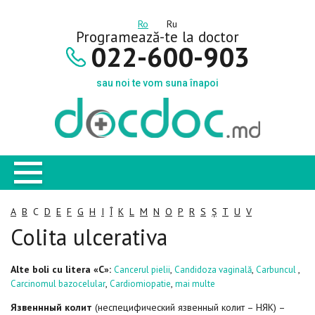
Ro
Ru
Programează-te la doctor
022-600-903
sau noi te vom suna înapoi
A
B
C
D
E
F
G
H
I
Î
K
L
M
N
O
P
R
S
Ș
T
U
V
Colita ulcerativa
Alte boli cu litera «C»:
,
,
,
Cancerul pielii
Candidoza vaginală
Carbuncul
,
,
Carcinomul bazocelular
Cardiomiopatie
mai multe
Язвеннный колит
(неспецифический язвенный колит – НЯК) –