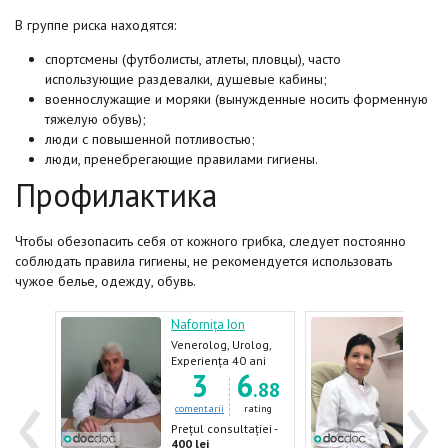
В группе риска находятся:
спортсмены (футболисты, атлеты, пловцы), часто
использующие раздевалки, душевые кабины;
военнослужащие и моряки (вынужденные носить форменную
тяжелую обувь);
люди с повышенной потливостью;
люди, пренебрегающие правилами гигиены.
Профилактика
Чтобы обезопасить себя от кожного грибка, следует постоянно
соблюдать правила гигиены, не рекомендуется использовать
чужое белье, одежду, обувь.
Nafornița Ion
Țiga
Venerolog, Urolog,
Triho
Dermatolog,
Derm
ani
Experiența 40 ani
Expe
‹
›
7
3
6
log
Androlog
Vene
.07
.88
ating
comentarii
rating
come
ției -
Prețul consultației -
Prețu
400 lei
500 