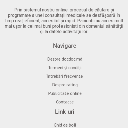
Prin sistemul nostru online, procesul de căutare și
programare a unei consultații medicale se desfășoară în
timp real, eficient, accesibil și rapid. Pacienții au acces mult
mai ușor la cei mai buni profesioniști din domeniul sănătății
și la datele activității lor.
Navigare
Despre docdoc.md
Termeni și condiții
Întrebări frecvente
Despre rating
Publicitate online
Contacte
Link-uri
Ghid de boli