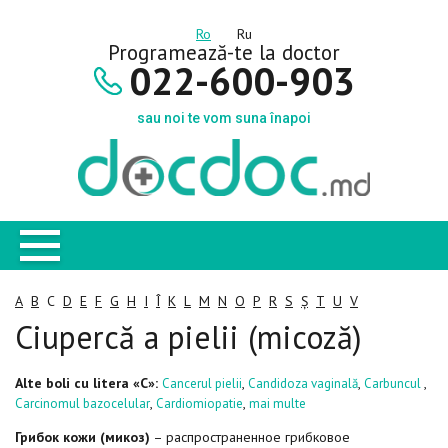
Ro
Ru
Programează-te la doctor
022-600-903
sau noi te vom suna înapoi
A
B
C
D
E
F
G
H
I
Î
K
L
M
N
O
P
R
S
Ș
T
U
V
Ciupercă a pielii (micoză)
Alte boli cu litera «C»:
,
,
,
Cancerul pielii
Candidoza vaginală
Carbuncul
,
,
Carcinomul bazocelular
Cardiomiopatie
mai multe
Грибок кожи (микоз)
– распространенное грибковое