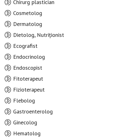
Chirurg plastician
Cosmetolog
Dermatolog
Dietolog, Nutriționist
Ecografist
Endocrinolog
Endoscopist
Fitoterapeut
Fizioterapeut
Flebolog
Gastroenterolog
Ginecolog
Hematolog