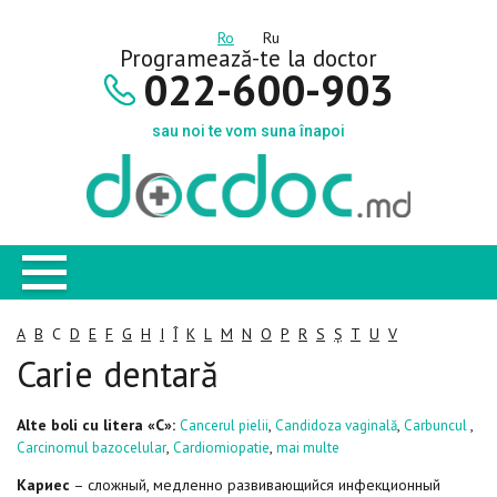
Ro
Ru
Programează-te la doctor
022-600-903
sau noi te vom suna înapoi
A
B
C
D
E
F
G
H
I
Î
K
L
M
N
O
P
R
S
Ș
T
U
V
Carie dentară
Alte boli cu litera «C»:
,
,
,
Cancerul pielii
Candidoza vaginală
Carbuncul
,
,
Carcinomul bazocelular
Cardiomiopatie
mai multe
Кариес
– сложный, медленно развивающийся инфекционный