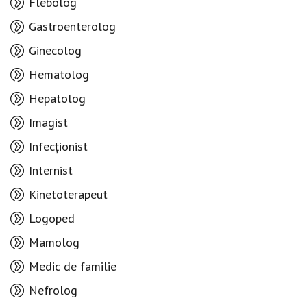
Flebolog
Gastroenterolog
Ginecolog
Hematolog
Hepatolog
Imagist
Infecționist
Internist
Kinetoterapeut
Logoped
Mamolog
Medic de familie
Nefrolog