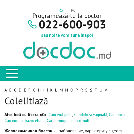
Ro
Ru
Programează-te la doctor
022-600-903
sau noi te vom suna înapoi
A
B
C
D
E
F
G
H
I
Î
K
L
M
N
O
P
R
S
Ș
T
U
V
Colelitiază
Alte boli cu litera «C»:
,
,
,
Cancerul pielii
Candidoza vaginală
Carbuncul
,
,
Carcinomul bazocelular
Cardiomiopatie
mai multe
Желчекаменная болезнь
– заболевание, характеризующееся