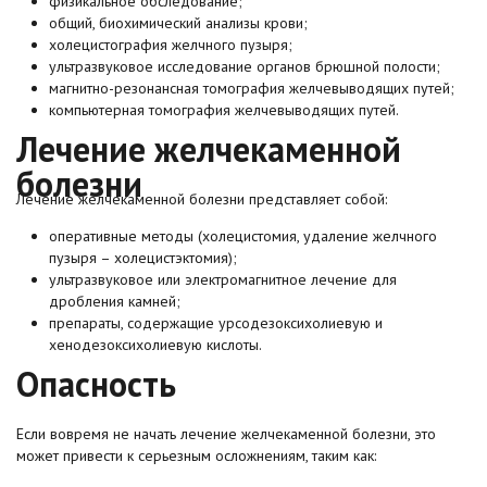
физикальное обследование;
общий, биохимический анализы крови;
холецистография желчного пузыря;
ультразвуковое исследование органов брюшной полости;
магнитно-резонансная томография желчевыводящих путей;
компьютерная томография желчевыводящих путей.
Лечение желчекаменной
болезни
Лечение желчекаменной болезни представляет собой:
оперативные методы (холецистомия, удаление желчного
пузыря – холецистэктомия);
ультразвуковое или электромагнитное лечение для
дробления камней;
препараты, содержащие урсодезоксихолиевую и
хенодезоксихолиевую кислоты.
Опасность
Если вовремя не начать лечение желчекаменной болезни, это
может привести к серьезным осложнениям, таким как: