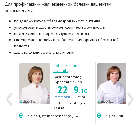
Для профилактики желчекаменной болезни пациентам
рекомендуется:
придерживаться сбалансированного питания;
употреблять достаточное количество жидкости;
поддерживать нормальную массу тела;
своевременно лечить заболевания органов брюшной
полости;
делать физические упражнения.
Tofan-Scutaru
Tofa
Liudmila
Liud
og
Gastroenterolog,
Gast
ani
‹
›
7
Hepatolog
Hepa
Experiența 37 ani
Expe
.60
22
9
1
.10
ating
comentarii
rating
come
ției -
Prețul consultației -
Prețu
750 lei
750 
Chisinau, str. Independenței, 54
Chișinău, str. Puskin, 