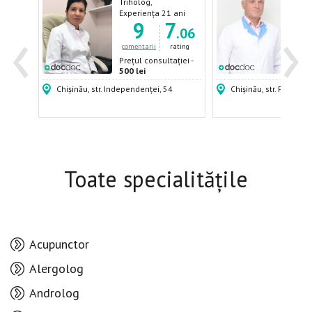
log,
Triholog,
Vene
Dermatolog,
Derm
ani
Experiența 21 ani
Expe
‹
›
6
9
7
Venerolog
.88
.06
ating
comentarii
rating
come
ției -
Prețul consultației -
Prețu
500 lei
500 
Chișinău, str. Independenței, 54
Chișinău, str. Puskin, 
Toate specialitățile
Acupunctor
Alergolog
Androlog