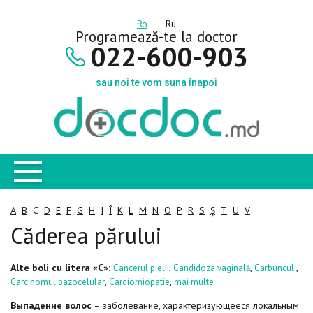
Ro
Ru
Programează-te la doctor
022-600-903
sau noi te vom suna înapoi
A
B
C
D
E
F
G
H
I
Î
K
L
M
N
O
P
R
S
Ș
T
U
V
Căderea părului
Alte boli cu litera «C»:
,
,
,
Cancerul pielii
Candidoza vaginală
Carbuncul
,
,
Carcinomul bazocelular
Cardiomiopatie
mai multe
Выпадение волос
– заболевание, характеризующееся локальным