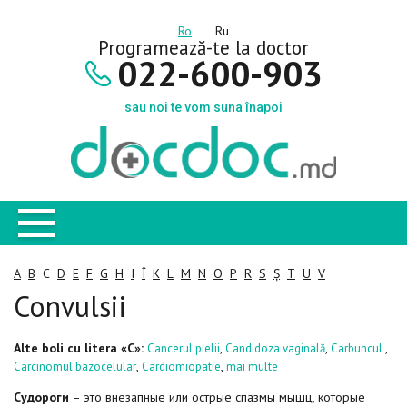
Ro
Ru
Programează-te la doctor
022-600-903
sau noi te vom suna înapoi
A
B
C
D
E
F
G
H
I
Î
K
L
M
N
O
P
R
S
Ș
T
U
V
Convulsii
Alte boli cu litera «C»:
,
,
,
Cancerul pielii
Candidoza vaginală
Carbuncul
,
,
Carcinomul bazocelular
Cardiomiopatie
mai multe
Судороги
– это внезапные или острые спазмы мышц, которые