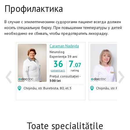
Профилактика
В случае с эпилептическими судорогами пациент всегда должен
носить специальную бирку. При повышении температуры у детей
необходимо ее сбивать, чтобы предотвратить лихорадку.
Caraman Nadejda
Odai
rolog-
Neurolog
Neur
ani
Experiența 39 ani
Expe
‹
›
7
36
7
1
.30
.07
ating
comentarii
rating
come
ției -
Prețul consultației -
Prețu
500 lei
650 
Chișinău, str. Burebista, 80, et.3
Chișinău, str. Puskin, 
Toate specialitățile