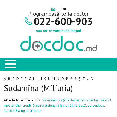
Ro
Ru
Programează-te la doctor
022-600-903
sau noi te vom suna înapoi
A
B
C
D
E
F
G
H
I
Î
K
L
M
N
O
P
R
S
Ș
T
U
V
Sudamina (Miliaria)
Alte boli cu litera «S»:
,
Salmoneloza (infectia cu Salmonella)
Sancrul
,
,
,
moale (chancroid)
Sarcină prelungită (sarcină întârziată)
Sarcoidoza
,
Sarcom Ewing
mai multe