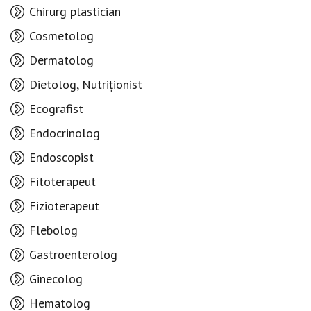
Chirurg plastician
Cosmetolog
Dermatolog
Dietolog, Nutriționist
Ecografist
Endocrinolog
Endoscopist
Fitoterapeut
Fizioterapeut
Flebolog
Gastroenterolog
Ginecolog
Hematolog