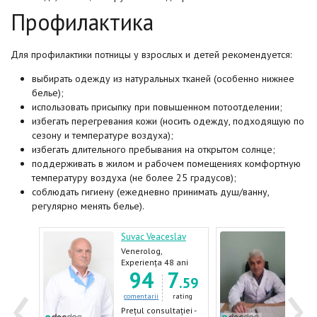
Профилактика
Для профилактики потницы у взрослых и детей рекомендуется:
выбирать одежду из натуральных тканей (особенно нижнее
белье);
использовать присыпку при повышенном потоотделении;
избегать перегревания кожи (носить одежду, подходящую по
сезону и температуре воздуха);
избегать длительного пребывания на открытом солнце;
поддерживать в жилом и рабочем помещениях комфортную
температуру воздуха (не более 25 градусов);
соблюдать гигиену (ежедневно принимать душ/ванну,
регулярно менять белье).
Suvac Veaceslav
Nafo
Venerolog,
Vene
Dermatolog
Derm
ani
Experiența 48 ani
Expe
‹
›
7
94
7
Andr
.06
.59
ating
comentarii
rating
come
ției -
Prețul consultației -
Prețu