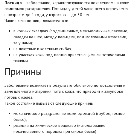
Потница
– заболевание, характеризующееся появлением на коже
симптомов раздражения. Потница у детей чаще всего встречается
в возрасте до 1 года, у взрослых – до 30 лет.
Чаще всего потница локализуется:
в кожных складках (подмышечные, межъягодичные, паховые,
складки на шее, между пальцами, под молочными железами,
за ушами);
на локтевых и коленных сгибах;
на участках кожи под плотно прилегающими синтетическими
тканями.
Причины
Заболевание возникает в результате обильного потоотделения и
замедленного испарения пота с кожи, что приводит к закупорке
потовых желез.
Такое состояние вызывают следующие причины:
механическое раздражение кожи одеждой (грубое, тесное
белье);
реакция на химическое вещество (использование
некачественного порошка при стирке белья);