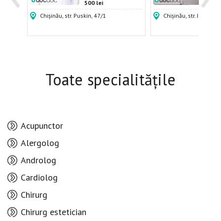
500 lei
400 
Chișinău, str. Puskin, 47/1
Chișinău, str. Igor Vier
Toate specialitățile
Acupunctor
Alergolog
Androlog
Cardiolog
Chirurg
Chirurg estetician