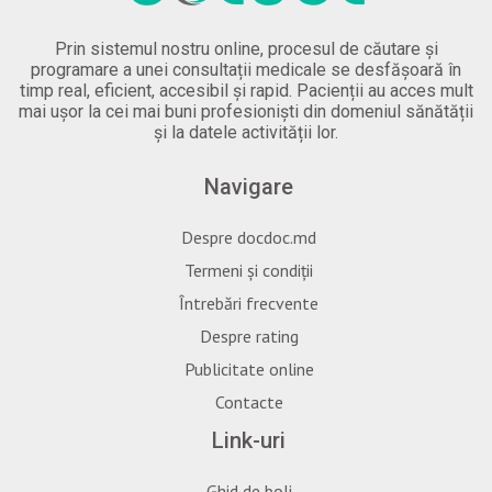
Prin sistemul nostru online, procesul de căutare și
programare a unei consultații medicale se desfășoară în
timp real, eficient, accesibil și rapid. Pacienții au acces mult
mai ușor la cei mai buni profesioniști din domeniul sănătății
și la datele activității lor.
Navigare
Despre docdoc.md
Termeni și condiții
Întrebări frecvente
Despre rating
Publicitate online
Contacte
Link-uri
Ghid de boli