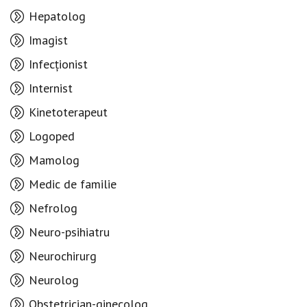
Hepatolog
Imagist
Infecționist
Internist
Kinetoterapeut
Logoped
Mamolog
Medic de familie
Nefrolog
Neuro-psihiatru
Neurochirurg
Neurolog
Obstetrician-ginecolog