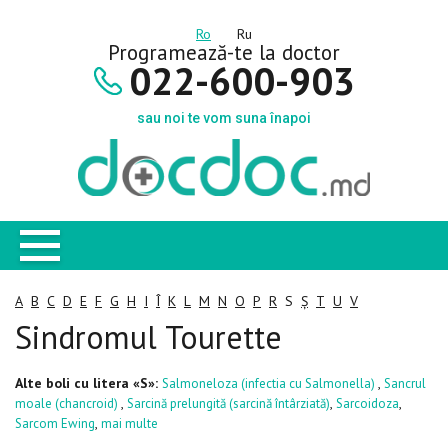
Ro
Ru
Programează-te la doctor
022-600-903
sau noi te vom suna înapoi
A
B
C
D
E
F
G
H
I
Î
K
L
M
N
O
P
R
S
Ș
T
U
V
Sindromul Tourette
Alte boli cu litera «S»:
,
Salmoneloza (infectia cu Salmonella)
Sancrul
,
,
,
moale (chancroid)
Sarcină prelungită (sarcină întârziată)
Sarcoidoza
,
Sarcom Ewing
mai multe