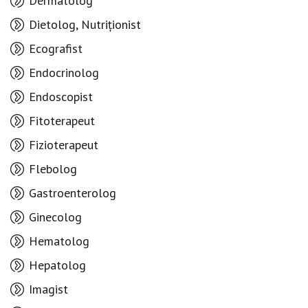
Dermatolog
Dietolog, Nutriționist
Ecografist
Endocrinolog
Endoscopist
Fitoterapeut
Fizioterapeut
Flebolog
Gastroenterolog
Ginecolog
Hematolog
Hepatolog
Imagist