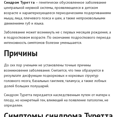
Синдром Туретта
– генетически обусловленное заболевание
центральной нервной системы, проявляющееся в детском
возрасте и характеризующееся периодическими подергиваниями
мышц лица, плечевого пояса и шеи, а также непроизвольными
движениями губ и языка.
Заболевание может возникнуть не с первых месяцев рождения, а
в подростковом возрасте. По окончанию подросткового периода
интенсивность симптомов болезни уменьшается.
Причины
До сих пор учеными не установлены точные причины
возникновения заболевания. Считается, что тики образуются в
результате дисфункции подкорковых и корковых структур
головного мозга, базальных ганглиев, таламуса, а также лобных
долей больших полушарий.
Синдром Туретта передается наследственным путем от матери к
плоду, но конкретный ген, влияющий на появление патологии, не
определен.
Симптомы синдрома Туретта