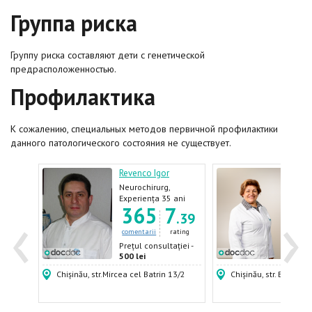
Группа риска
Группу риска составляют дети с генетической
предрасположенностью.
Профилактика
К сожалению, специальных методов первичной профилактики
данного патологического состояния не существует.
a
Revenco Igor
Cara
Neurochirurg,
Neur
Neurolog, Neurolog-
ani
Experiența 35 ani
Expe
‹
›
8
365
7
pediatru
.49
.39
ating
comentarii
rating
come
ției -
Prețul consultației -
Prețu
500 lei
500 
Chișinău, str.Mircea cel Batrin 13/2
Chișinău, str. Burebista