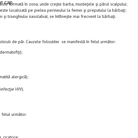
e cap.
 şi este formată în zona, unde creşte barba, musteţele şi părul scalpului;
ste localizată pe pielea perineului la femei şi preputului la bărbaţi;
 şi triunghiului nasolabial, se întîlneşte mai frecvent la bărbaţi.
oliculi de păr. Cauzele foliculitei se manifestă în felul următor:
 dermatofiţi);
atită alergică);
infecţie HIV).
n felul următor:
 cicatrice;