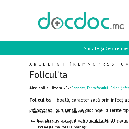
Spitale și Centre me
A
B
C
D
E
F
G
H
I
Î
K
L
M
N
O
P
R
S
Ș
T
U
V
Foliculita
Alte boli cu litera «F»:
,
,
Faringită
Febra fânului
Felon (Infec
Foliculita
– boală, caracterizată prin infecţia
inflamarea purulentă. Se distinge diferite tip
Principalele forme ale bolii sunt:
partea de sus a capului. Foliculita Hoffmann
Foliculita stafilococică – este localizată în zona,unde 
întîlneşte mai des la bărbaţi;