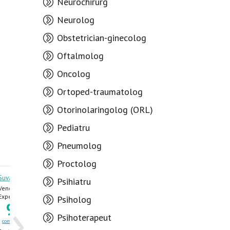
Neurochirurg
Neurolog
Obstetrician-ginecolog
Oftalmolog
Oncolog
Ortoped-traumatolog
Otorinolaringolog (ORL)
Pediatru
Pneumolog
Proctolog
Suvac Veaceslav
Nafornița Ion
Psihiatru
Venerolog,
Venerolog, Urolog,
›
Dermatolog
Dermatolog, Androlog
Experiența 48 ani
Experiența 40 ani
Psiholog
94
7
3
6
.59
.88
Psihoterapeut
comentarii
rating
comentarii
rating