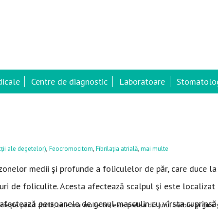
dicale
Centre de diagnostic
Laboratoare
Stomatolog
,
,
,
ții ale degetelor)
Feocromocitom
Fibrilația atrială
mai multe
 zonelor medii şi profunde a foliculelor de păr, care duce la
uri de foliculite. Acesta afectează scalpul şi este localizat
 afectează persoanele de genul masculin cu vîrsta cuprinsă 
creşte părul zbîrlit, cele mai multe ori, este pielea din jurul bărbiei şi gurii