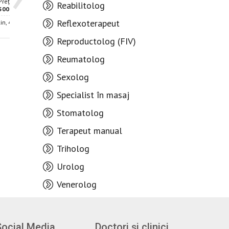
Prețul consultației -
Prețul consultației -
Reabilitolog
500 lei
400 lei
Reflexoterapeut
kin, 47/1
Chișinău, str. Igor Vieru, 15
Reproductolog (FIV)
Reumatolog
Sexolog
Specialist în masaj
Stomatolog
Terapeut manual
Triholog
Urolog
Venerolog
Social Media
Doctori și clinici