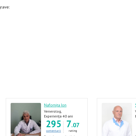
 grave:
Nafornița Ion
Venerolog,
Dermatolog, Androlog,
Experiența 40 ani
295
7
Urolog
.07
comentarii
rating