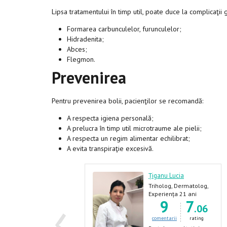
Lipsa tratamentului în timp util, poate duce la complicaţii
Formarea carbunculelor, furunculelor;
Hidradenita;
Abces;
Flegmon.
Prevenirea
Pentru prevenirea bolii, pacienţilor se recomandă:
A respecta igiena personală;
A prelucra în timp util microtraume ale pielii;
A respecta un regim alimentar echilibrat;
A evita transpiraţie excesivă.
afornița Ion
Țiganu Lucia
enerolog, Urolog,
Triholog, Dermatolog,
‹
ermatolog, Androlog
Venerolog
xperiența 40 ani
Experiența 21 ani
3
6
9
7
.88
.06
comentarii
rating
comentarii
rating