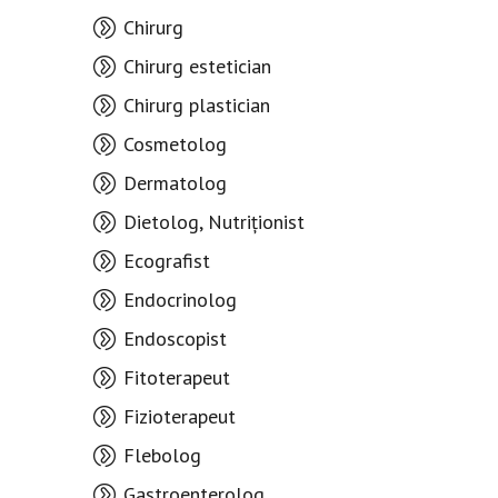
Chirurg
Chirurg estetician
Chirurg plastician
Cosmetolog
Dermatolog
Dietolog, Nutriționist
Ecografist
Endocrinolog
Endoscopist
Fitoterapeut
Fizioterapeut
Flebolog
Gastroenterolog