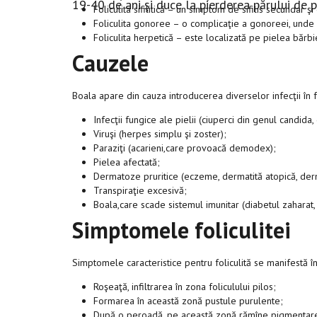
19-40 de ani şi duce la pierderea părului de p
Foliculita sifilitică – un simptom de sifilis secundar
Foliculita gonoree – o complicaţie a gonoreei, unde e
Foliculita herpetică – este localizată pe pielea bărbiei
Cauzele
Boala apare din cauza introducerea diverselor infecţii în f
Infecţii fungice ale pielii (ciuperci din genul candida,
Viruşi (herpes simplu şi zoster);
Paraziţi (acarieni,care provoacă demodex);
Pielea afectată;
Dermatoze pruritice (eczeme, dermatită atopică, derm
Transpiraţie excesivă;
Boala,care scade sistemul imunitar (diabetul zaharat, 
Simptomele foliculitei
Simptomele caracteristice pentru foliculită se manifestă î
Roşeaţă, infiltrarea în zona foliculului pilos;
Formarea în această zonă pustule purulente;
După o peroadă, pe această zonă rămîne pigmentare,