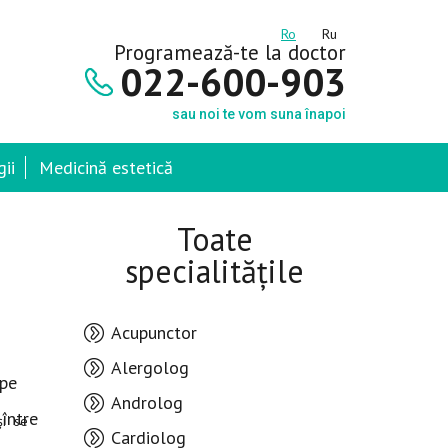
Ro
Ru
Programează-te la doctor
022-600-903
sau noi te vom suna înapoi
ii
Medicină estetică
Toate
specialitățile
Acupunctor
Alergolog
 pe
Androlog
între
 şi se
Cardiolog