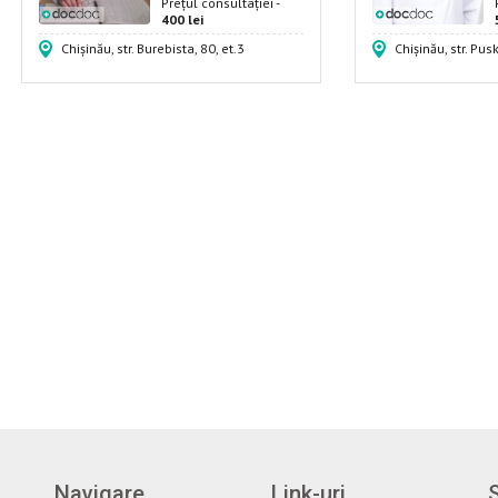
Prețul consultației -
400 lei
Chișinău, str. Burebista, 80, et.3
Chișinău, str. Pus
Navigare
Link-uri