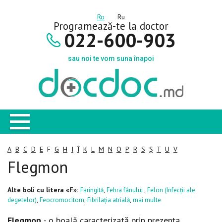
Ro
Ru
Programează-te la doctor
022-600-903
sau noi te vom suna înapoi
A
B
C
D
E
F
G
H
I
Î
K
L
M
N
O
P
R
S
Ș
T
U
V
Flegmon
Alte boli cu litera «F»:
,
,
Faringită
Febra fânului
Felon (Infecții ale
,
,
,
degetelor)
Feocromocitom
Fibrilația atrială
mai multe
Flegmon
- o boală caracterizată prin prezenţa