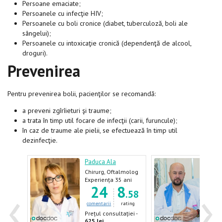
Persoane emaciate;
Persoanele cu infecţie HIV;
Persoanele cu boli cronice (diabet, tuberculoză, boli ale
sângelui);
Persoanele cu intoxicaţie cronică (dependenţă de alcool,
droguri).
Prevenirea
Pentru prevenirea bolii, pacienţilor se recomandă:
a preveni zgîrîieturi şi traume;
a trata în timp util focare de infecţii (carii, furuncule);
în caz de traume ale pielii, se efectuează în timp util
dezinfecţie.
Paduca Ala
Năst
log,
Chirurg, Oftalmolog
Cosm
ani
Experiența 35 ani
Expe
‹
›
9
24
8
og,
.64
.58
ating
comentarii
rating
come
ției -
Prețul consultației -
Prețu
625 lei
500 