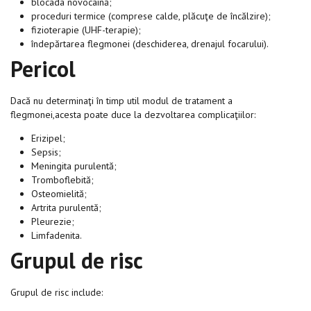
blocada novocaină;
proceduri termice (comprese calde, plăcuţe de încălzire);
fizioterapie (UHF-terapie);
îndepărtarea flegmonei (deschiderea, drenajul focarului).
Pericol
Dacă nu determinaţi în timp util modul de tratament a
flegmonei,acesta poate duce la dezvoltarea complicaţiilor:
Erizipel;
Sepsis;
Meningita purulentă;
Tromboflebită;
Osteomielită;
Artrita purulentă;
Pleurezie;
Limfadenita.
Grupul de risc
Grupul de risc include: