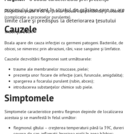
procesului purulent în stratul de grăsime care nu are
Flegmonul poate fi de tip primar (boală independentă) şi secundar
(complicaţie a proceselor purulente).
limite clare şi predispus la deteriorarea ţesutului
Cauzele
înconjurător.
Boala apare din cauza infecţiei cu germeni patogeni. Bacteriile, de
obicei, se nimeresc prin abraziuni, răni, vase sanguine şi limfatice.
Cauzele dezvoltării flegmonei sunt următoarele:
traume ale membranelor mucoase, pielei;
prezenţa unor focare de infecţie (carii, furuncule, amigdalita);
spargerea a focarului purulent (rubin, abces);
introducerea substanţelor chimice sub piele.
Simptomele
Simptomele caracteristice pentru flegmon depinde de localizarea
acestuia şi se manifestă în felul următor:
flegmonul gîtului – creşterea temperaturii până la 39C, dureri
severe de cap, inflamaţii, înroşirea pielii în zona bărbiei;