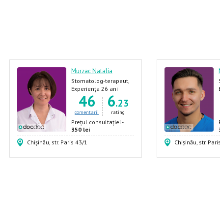
Murzac Natalia
Stomatolog-terapeut,
Stomatolog,
Experiența 26 ani
46
6
Stomatolog-endodont,
.23
Stomatolog-pediatru
comentarii
rating
Prețul consultației -
350 lei
Chișinău, str. Paris 43/1
Chișinău, str. Par