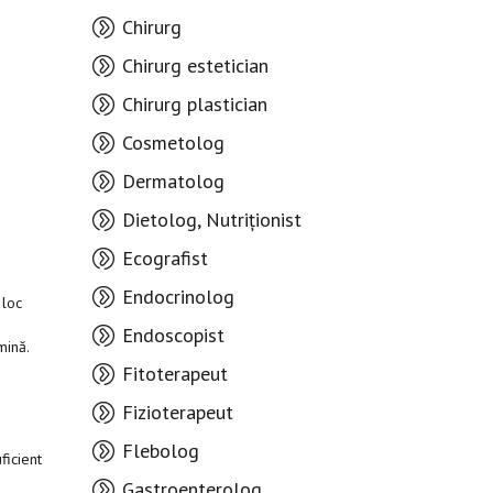
Chirurg
Chirurg estetician
Chirurg plastician
Cosmetolog
Dermatolog
Dietolog, Nutriționist
Ecografist
Endocrinolog
 loc
Endoscopist
mină.
Fitoterapeut
Fizioterapeut
Flebolog
ficient
Gastroenterolog