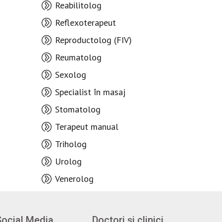
Reabilitolog
Reflexoterapeut
Reproductolog (FIV)
Reumatolog
Sexolog
Specialist în masaj
Stomatolog
Terapeut manual
Triholog
Urolog
Venerolog
Social Media
Doctori și clinici