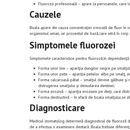
Fluoroza profesională – apare la persoanele, care luc
Cauzele
Boala apare din cauza concentraţiei crescută de fluor în o
organismul uman, iar procentul de bază,care intră în corp 
Simptomele fluorozei
Simptomele caracteristice pentru fluoroză,în dependenţă d
Forma unor linii – apariţia dungilor negre pe smalţul i
Forma unor pete – apariţia petelor albe pe smalţ, a
Forma calcaroasă-pătat – smalţul devine gălbuie şi ma
distrugerea smalţului şi denudarea dentinei;
Forma erozivă – apariţia eroziunii pe dinţi, care dis
Forma destructivă – în afară de boala smalţului,se a
Diagnosticare
Medicul-stomatolog determină diagnosticul de fluoroză de
de a efectua o examinare dentară. Boala trebuie diferenţia