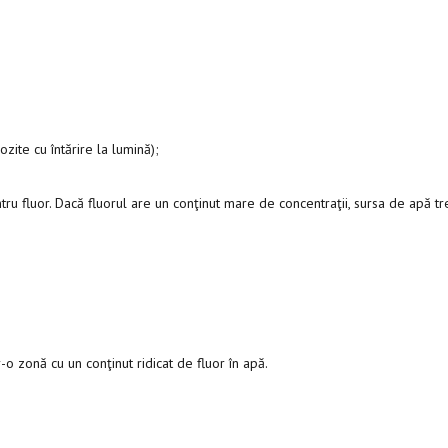
zite cu întărire la lumină);
ntru fluor. Dacă fluorul are un conţinut mare de concentraţii, sursa de apă t
o zonă cu un conţinut ridicat de fluor în apă.