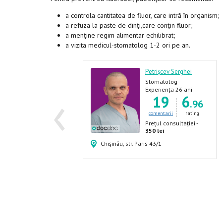
a controla cantitatea de fluor, care intră în organism;
a refuza la paste de dinţi,care conţin fluor;
a menţine regim alimentar echilibrat;
a vizita medicul-stomatolog 1-2 ori pe an.
ubucea Sergiu
Petrișcev Serghei
tomatolog
Stomatolog-
‹
implantolog,
xperiența 39 ani
Experiența 26 ani
6
6
19
6
Stomatolog-terapeut,
.03
.96
Stomatolog,
Stomatolog-ortoped,
comentarii
rating
comentarii
rating
Stomatolog-chirurg
rețul consultației -
Prețul consultației -
00 lei
350 lei
Vieru, 15
Chișinău, str. Paris 43/1