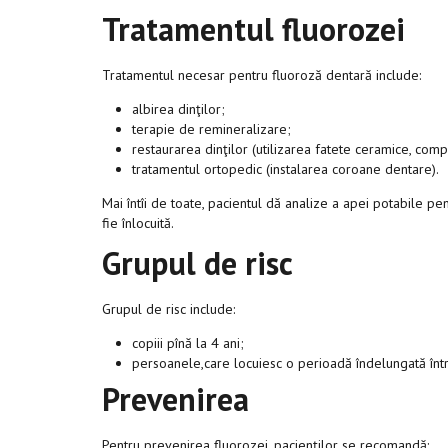
Tratamentul fluorozei
Tratamentul necesar pentru fluoroză dentară include:
albirea dinţilor;
terapie de remineralizare;
restaurarea dinţilor (utilizarea fatete ceramice, compo
tratamentul ortopedic (instalarea coroane dentare).
Mai întîi de toate, pacientul dă analize a apei potabile pe
fie înlocuită.
Grupul de risc
Grupul de risc include:
copiii pînă la 4 ani;
persoanele,care locuiesc o perioadă îndelungată într-
Prevenirea
Pentru prevenirea fluorozei, pacienţilor se recomandă: