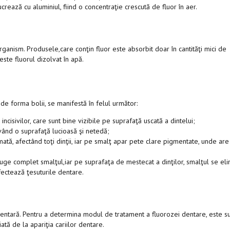
rează cu aluminiul, fiind o concentraţie crescută de fluor în aer.
rganism. Produsele,care conţin fluor este absorbit doar în cantităţi mici de
este fluorul dizolvat în apă.
e forma bolii, se manifestă în felul următor:
ncisivilor, care sunt bine vizibile pe suprafaţă uscată a dintelui;
vând o suprafaţă lucioasă şi netedă;
tă, afectând toţi dinţii, iar pe smalţ apar pete clare pigmentate, unde are
truge complet smalţul,iar pe suprafaţa de mestecat a dinţilor, smalţul se eli
fectează ţesuturile dentare.
ntară. Pentru a determina modul de tratament a fluorozei dentare, este su
tă de la apariţia cariilor dentare.