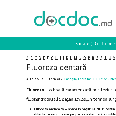
Spitale și Centre me
A
B
C
D
E
F
G
H
I
Î
K
L
M
N
O
P
R
S
Ș
T
U
V
Fluoroza dentară
Alte boli cu litera «F»:
,
,
Faringită
Febra fânului
Felon (Infec
Fluoroza
– o boală caracterizată prin leziuni 
fluor introduse în organism pe un termen lung
Se distinge următoarele tipuri de boală:
Fluoroza endemică – apare în regiunile cu un conţinut
diferite culori şi forme pe partea exterioară a dinţilo