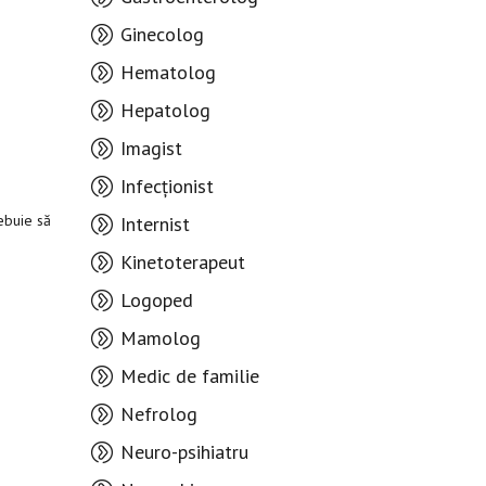
Ginecolog
Hematolog
Hepatolog
Imagist
Infecționist
rebuie să
Internist
Kinetoterapeut
Logoped
Mamolog
Medic de familie
Nefrolog
Neuro-psihiatru