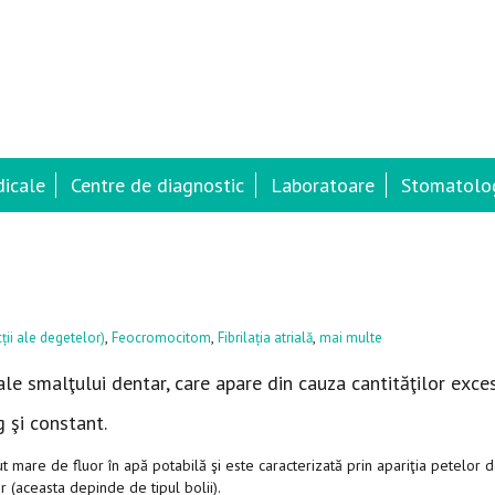
dicale
Centre de diagnostic
Laboratoare
Stomatolog
,
,
,
ții ale degetelor)
Feocromocitom
Fibrilația atrială
mai multe
ale smalţului dentar, care apare din cauza cantităţilor exce
 şi constant.
 mare de fluor în apă potabilă şi este caracterizată prin apariţia petelor 
r (aceasta depinde de tipul bolii).