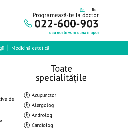
Ro
Ru
Programează-te la doctor
022-600-903
sau noi te vom suna înapoi
ii
Medicină estetică
Toate
specialitățile
Acupunctor
sive de
Alergolog
Androlog
de
Cardiolog