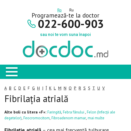
Ro
Ru
Programează-te la doctor
022-600-903
sau noi te vom suna înapoi
A
B
C
D
E
F
G
H
I
Î
K
L
M
N
O
P
R
S
Ș
T
U
V
Fibrilația atrială
Alte boli cu litera «F»:
,
,
Faringită
Febra fânului
Felon (Infecții ale
,
,
,
degetelor)
Feocromocitom
Fibroadenom mamar
mai multe
Fibrila
ţie atrială
– cea mai frecventă tulburare