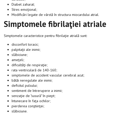
Diabet zaharat;
Stres emoţional;
Modificări legate de vârstă în structura miocardului atrial.
Simptomele fibrilaţiei atriale
Simptomele caracteristice pentru fibrilaţie atrială sunt:
disconfort toracic;
palpitaţii ale inimii;
slăbiciune;
ameţeli;
dificultăţi de respiraţie;
rata ventriculară de 140-160;
simptomele de accident vascular cerebral acut;
bătăi neregulate ale inimii;
deficitul pulsului;
sentiment de întrerupere a inimii;
senzaţie de "susură" în piept;
întunecare în faţa ochilor;
pierderea conştiinţei;
slăbiciune.