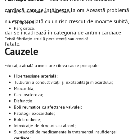
cardiacă, care se întâlneşte la om. Această problemă
Fibrilaţie atrială sunt de două tipuri:
nu este asociată cu un risc crescut de moarte subită,
Temporară;
Paroxistică.
dar se încadrează în categoria de aritmii cardiace
Există fibrilaţie atrială persistentă sau cronică.
fatale.
Cauzele
Fibrilaţia atrială a inimii are cîteva cauze principale:
Hipertensiune arterială;
Tulburări a conductivităţii şi excitabilităţii miocardului;
Miocardita;
Cardioscleroza;
Disfuncţie;
Boli reumatice cu afectarea valvulei;
Patologii exocardiale;
Boli tiroidiene;
Intoxicaţie de droguri sau alcool;
Supradoză de medicamente în tratamentul insuficienţei
cardiace;