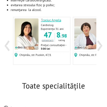
interveţie cardiochirurgicală;
evitarea stresului fizic şi psihic;
renunţarea la alcool.
dmila
Tcaciuc Angela
Istra
Cardiolog
Card
ani
Experiența 31 ani
Expe
‹
›
7
47
8
.60
.98
ating
comentarii
rating
come
ției -
Prețul consultației -
Prețu
500 lei
600 
Chișinău, str. Puskin, 47/1
Chișinău, str. Puskin, 
Toate specialitățile