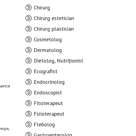
Chirurg
Chirurg estetician
Chirurg plastician
Cosmetolog
Dermatolog
Dietolog, Nutriționist
Ecografist
Endocrinolog
ается
Endoscopist
Fitoterapeut
Fizioterapeut
Flebolog
морк,
Gastroenterolog