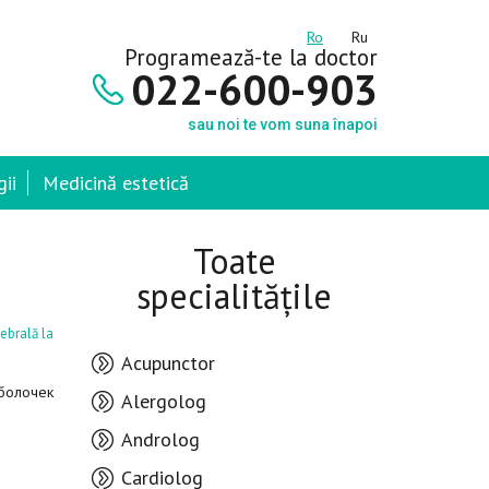
Ro
Ru
Programează-te la doctor
022-600-903
sau noi te vom suna înapoi
ii
Medicină estetică
Toate
specialitățile
rebrală la
Acupunctor
оболочек
Alergolog
Androlog
Cardiolog