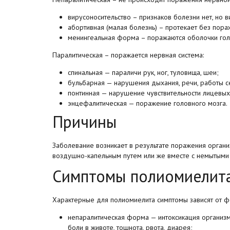
вирусоносительство – признаков болезни нет, но в
абортивная (малая болезнь) – протекает без пор
менингеальная форма – поражаются оболочки голо
Паралитическая – поражается нервная система:
спинальная — параличи рук, ног, туловища, шеи;
бульбарная — нарушения дыхания, речи, работы с
понтинная — нарушение чувствительности лицевы
энцефалитическая — поражение головного мозга.
Причины
Заболевание возникает в результате поражения организ
воздушно-капельным путем или же вместе с немытыми
Симптомы полиомиелит
Характерные для полиомиелита симптомы зависят от 
непаралитическая форма — ​интоксикация организма,
боли в животе, тошнота, рвота, диарея;