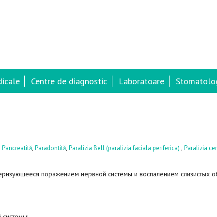
dicale
Centre de diagnostic
Laboratoare
Stomatolog
,
,
,
,
Pancreatită
Paradontită
Paralizia Bell (paralizia faciala periferica)
Paralizia ce
теризующееся поражением нервной системы и воспалением слизистых 
 системы: