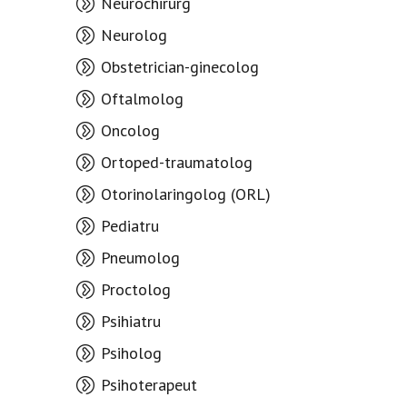
Neurochirurg
Neurolog
Obstetrician-ginecolog
Oftalmolog
Oncolog
Ortoped-traumatolog
Otorinolaringolog (ORL)
Pediatru
Pneumolog
Proctolog
Psihiatru
Psiholog
Psihoterapeut