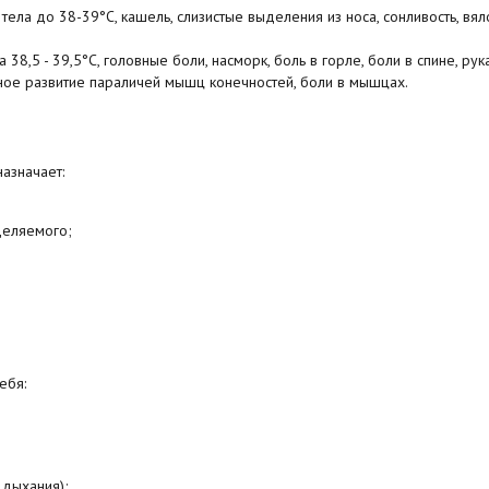
ла до 38-39°С, кашель, слизистые выделения из носа, сонливость, вяло
8,5 - 39,5°С, головные боли, насморк, боль в горле, боли в спине, рука
ное развитие параличей мышц конечностей, боли в мышцах.
азначает:
деляемого;
ебя:
 дыхания);