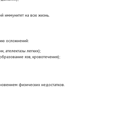
й иммунитет на всю жизнь.
тию осложнений:
, ателектазы легких);
бразование язв, кровотечения);
кновением физических недостатков.