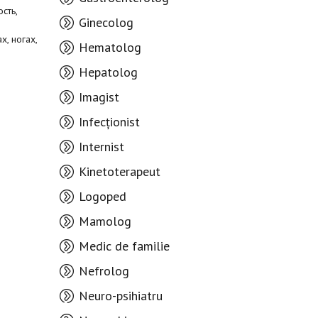
сть,
Ginecolog
х, ногах,
Hematolog
Hepatolog
Imagist
Infecționist
Internist
Kinetoterapeut
Logoped
Mamolog
Medic de familie
Nefrolog
Neuro-psihiatru