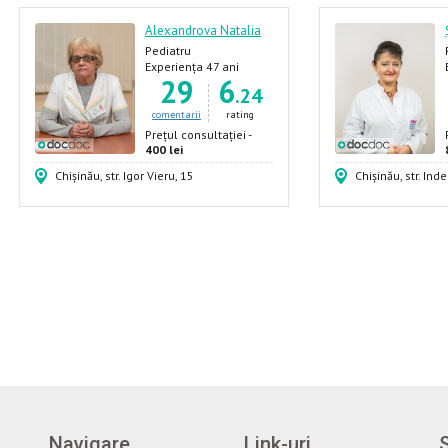
Alexandrova Natalia
Pediatru
Experiența 47 ani
29
6
.24
comentarii
rating
Prețul consultației -
400 lei
Chișinău, str. Igor Vieru, 15
Chișinău, str. In
Navigare
Link-uri