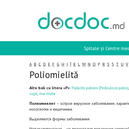
Spitale și Centre me
A
B
C
D
E
F
G
H
I
Î
K
L
M
N
O
P
R
S
Ș
T
U
V
Poliomielită
Alte boli cu litera «P»:
Paduchii pubieni (Pediculoza pubis)
,
copil
mai multe
Полиомиелит
– острое вирусное заболевание, харак
носоглотки и кишечника.
Выделяются формы заболевания:
Непаралитическая – не происходит поражения нервной