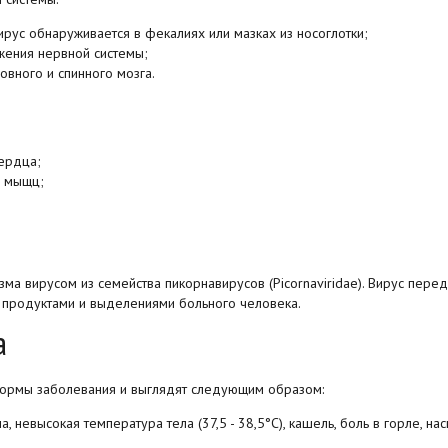
ирус обнаруживается в фекалиях или мазках из носоглотки;
ажения нервной системы;
вного и спинного мозга.
ердца;
х мыщц;
ма вирусом из семейства пикорнавирусов (Picornaviridae). Вирус перед
 продуктами и выделениями больного человека.
а
формы заболевания и выглядят следующим образом:
 невысокая температура тела (37,5 - 38,5°С), кашель, боль в горле, нас