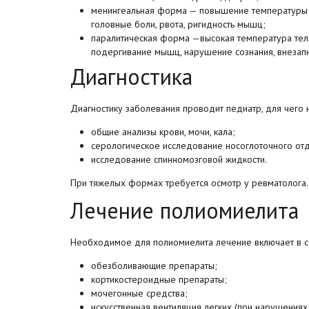
менингеальная форма — ​повышение температуры те
головные боли, рвота, ригидность мышц;
паралитическая форма —​высокая температура тела 3
подергивание мышц, нарушение сознания, внезап
Диагностика
Диагностику заболевания проводит педиатр, для чего н
общие анализы крови, мочи, кала;
серологическое исследование носоглоточного от
исследование спинномозговой жидкости.
При тяжелых формах требуется осмотр у ревматолога.
Лечение полиомиелита
Необходимое для полиомиелита лечение включает в с
обезболивающие препараты;
кортикостероидные препараты;
мочегонные средства;
искусственная вентиляция легких (при нарушениях