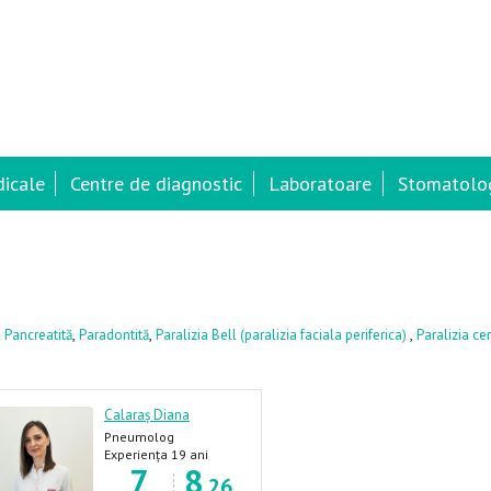
dicale
Centre de diagnostic
Laboratoare
Stomatolog
,
,
,
,
Pancreatită
Paradontită
Paralizia Bell (paralizia faciala periferica)
Paralizia ce
Calaraș Diana
Pneumolog
Experiența 19 ani
7
8
.26