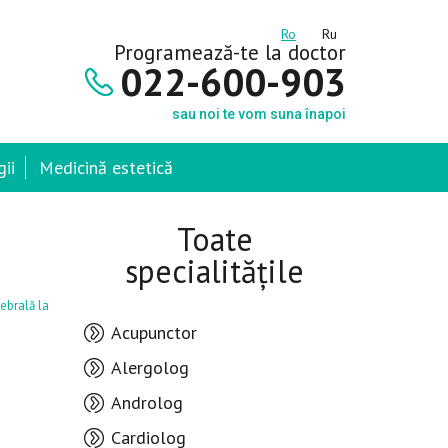
Ro
Ru
Programează-te la doctor
022-600-903
sau noi te vom suna înapoi
ii
Medicină estetică
Toate
specialitățile
rebrală la
Acupunctor
Alergolog
Androlog
Cardiolog