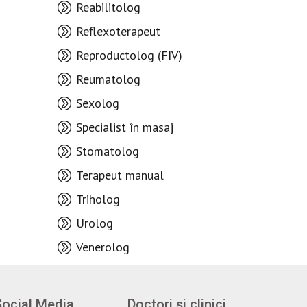
Reabilitolog
Reflexoterapeut
Reproductolog (FIV)
Reumatolog
Sexolog
Specialist în masaj
Stomatolog
Terapeut manual
Triholog
Urolog
Venerolog
Social Media
Doctori și clinici