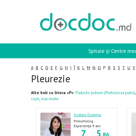
Spitale și Centre me
A
B
C
D
E
F
G
H
I
Î
K
L
M
N
O
P
R
S
Ș
T
U
V
Pleurezie
Alte boli cu litera «P»:
Paduchii pubieni (Pediculoza pubis)
,
copil
mai multe
Scutaru Eugenia
Pneumolog
Experiența 9 ani
7
5
.86