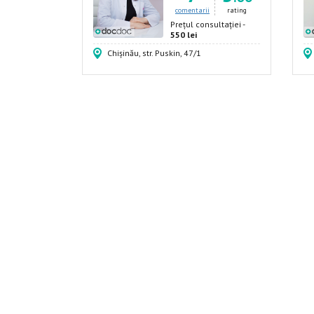
comentarii
rating
Prețul consultației -
550 lei
Chișinău, str. Puskin, 47/1