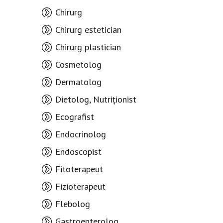
Chirurg
Chirurg estetician
Chirurg plastician
Cosmetolog
Dermatolog
Dietolog, Nutriționist
Ecografist
Endocrinolog
Endoscopist
Fitoterapeut
Fizioterapeut
Flebolog
Gastroenterolog