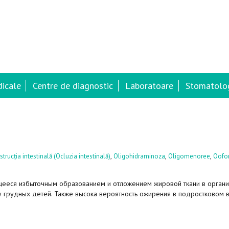
dicale
Centre de diagnostic
Laboratoare
Stomatolog
,
,
,
trucția intestinală (Ocluzia intestinală)
Oligohidraminoza
Oligomenoree
Oofor
щееся избыточным образованием и отложением жировой ткани в орган
 грудных детей. Также высока вероятность ожирения в подростковом в