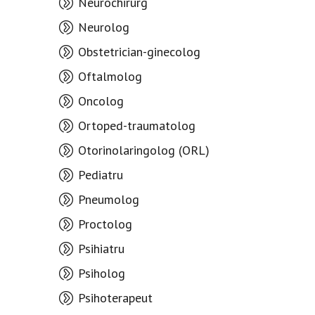
Neurochirurg
Neurolog
Obstetrician-ginecolog
Oftalmolog
Oncolog
Ortoped-traumatolog
Otorinolaringolog (ORL)
Pediatru
Pneumolog
Proctolog
Psihiatru
Psiholog
Psihoterapeut