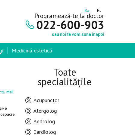
Ro
Ru
Programează-te la doctor
022-600-903
sau noi te vom suna înapoi
ii
Medicină estetică
Toate
specialitățile
,
ită
mai
Acupunctor
изме
Alergolog
озрасте.
Androlog
Cardiolog