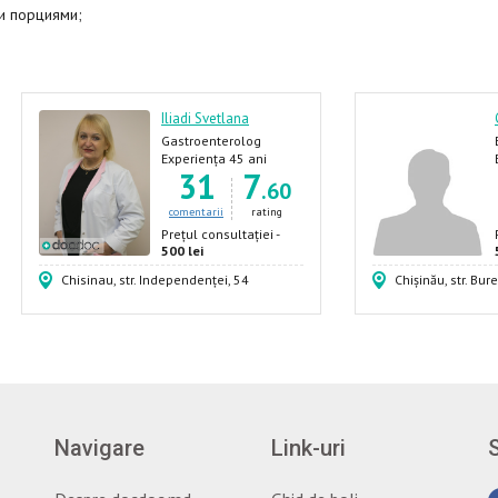
и порциями;
Iliadi Svetlana
Gastroenterolog
Experiența 45 ani
31
7
.60
comentarii
rating
Prețul consultației -
500 lei
Chisinau, str. Independenței, 54
Chișinău, str. Bure
Navigare
Link-uri