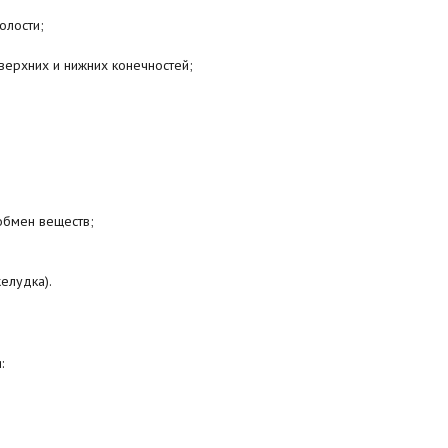
олости;
верхних и нижних конечностей;
обмен веществ;
елудка).
: