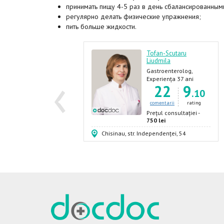
принимать пищу 4-5 раз в день сбалансированным
регулярно делать физические упражнения;
пить больше жидкости.
elenciuc Ludmila
Tofan-Scutaru
Liudmila
bstetrician-
‹
inecolog, Chirurg-
Gastroenterolog,
xperiența 31 ani
129
7
inecolog, Ginecolog,
Hepatolog
Experiența 37 ani
.59
22
9
ndocrinolog
.10
comentarii
rating
comentarii
rating
rețul consultației -
50 lei
Prețul consultației -
750 lei
in, 47/1
Chisinau, str. Independenței, 54