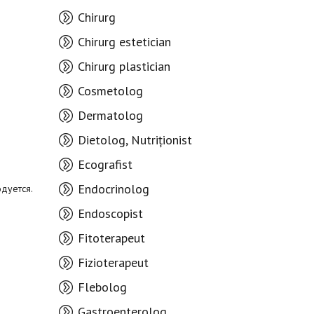
Chirurg
Chirurg estetician
Chirurg plastician
Cosmetolog
Dermatolog
Dietolog, Nutriționist
Ecografist
Endocrinolog
дуется.
Endoscopist
Fitoterapeut
Fizioterapeut
Flebolog
Gastroenterolog