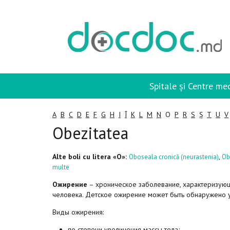
Spitale și Centre me
A
B
C
D
E
F
G
H
I
Î
K
L
M
N
O
P
R
S
Ș
T
U
V
Obezitatea
Alte boli cu litera «O»:
,
Oboseala cronică (neurastenia)
Obs
multe
Ожирение
– хроническое заболевание, характеризую
человека. Детское ожирение может быть обнаружено у
Виды ожирения:
по степени увеличения массы тела;