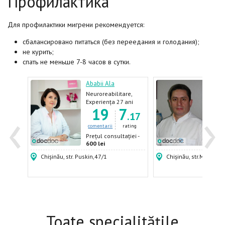
Профилактика
Для профилактики мигрени рекомендуется:
сбалансировано питаться (без переедания и голодания);
не курить;
спать не меньше 7-8 часов в сутки.
ronica
Ababii Ala
Reve
iatru
Neuroreabilitare,
Neur
Neurolog,
Neur
ani
Experiența 27 ani
Expe
‹
›
3
19
7
3
Acupunctor
pedi
.60
.17
ating
comentarii
rating
come
ției -
Prețul consultației -
Prețu
600 lei
500 
Chișinău, str. Puskin,47/1
Chișinău, str.Mircea c
Toate specialitățile