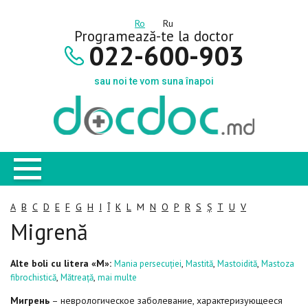
Ro
Ru
Programează-te la doctor
022-600-903
sau noi te vom suna înapoi
A
B
C
D
E
F
G
H
I
Î
K
L
M
N
O
P
R
S
Ș
T
U
V
Migrenă
Alte boli cu litera «M»:
,
,
,
Mania persecuției
Mastită
Mastoidită
Mastoza
,
,
fibrochistică
Mătreață
mai multe
Мигрень
– неврологическое заболевание, характеризующееся