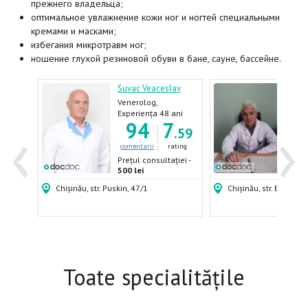
прежнего владельца;
оптимальное увлажнение кожи ног и ногтей специальными
кремами и масками;
избегания микротравм ног;
ношение глухой резиновой обуви в бане, сауне, бассейне.
Suvac Veaceslav
Nafo
Venerolog,
Vene
Dermatolog
Derm
ani
Experiența 48 ani
Expe
‹
›
7
94
7
2
Andr
.06
.59
ating
comentarii
rating
come
ției -
Prețul consultației -
Prețu
500 lei
400 
Chișinău, str. Puskin, 47/1
Chișinău, str. Burebista
Toate specialitățile