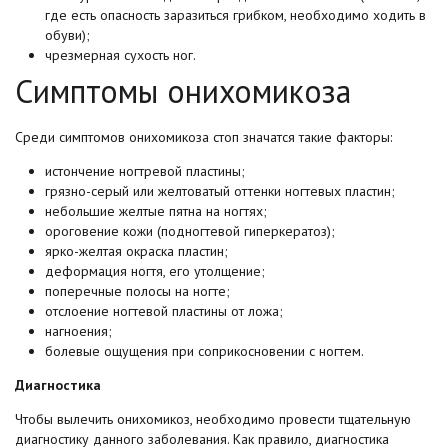
где есть опасность заразиться грибком, необходимо ходить в
обуви);
чрезмерная сухость ног.
Симптомы онихомикоза
Среди симптомов онихомикоза стоп значатся такие факторы:
истончение ногтревой пластины;
грязно-серый или желтоватый оттенки ногтевых пластин;
небольшие желтые пятна на ногтях;
ороговение кожи (подногтевой гиперкератоз);
ярко-желтая окраска пластин;
деформация ногтя, его утолщение;
поперечные полосы на ногте;
отслоение ногтевой пластины от ложа;
нагноения;
болевые ощущения при соприкосновении с ногтем.
Диагностика
Чтобы вылечить онихомикоз, необходимо провести тщательную
диагностику данного заболевания. Как правило, диагностика