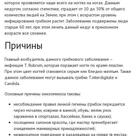
которое проявляется чаще всего на ногтях на ногах. Данным
недугом, согласно статистике, страдает от 10 до 50% от общего
количества людей на Земле, при этом с возрастом уровень
инфицирования грибком растет. Заболеванию подвержены люди
старше 60 лет, при этом лечить данный недуг в преклонном
возрасте все сложнее.
Причины
Главный возбудитель данного грибкового заболевания –
инфекция T. Rubrum, которая поражает ногти по краям пластин.
При этом цвет ногтей становится серым или бледно-желтым. Также
данное заболевание могут вызывать грибки T.interdigitale и
Candida.
Основные причины онихомикоза таковы:
несоблюдение правил личной гигиены (грибок передается
через мочалки, коврики в ванной, обувь; велик риск
заражения в спортзалах, бассейнах, банях и саунах);
посещение салонов красоты, где мастер пренебрегает
очищением маникюрных принадлежностей;
неаккуратное поведение в раздевалках на пляже (в местах,