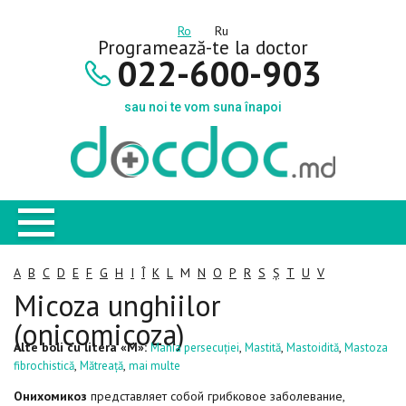
Ro
Ru
Programează-te la doctor
022-600-903
sau noi te vom suna înapoi
A
B
C
D
E
F
G
H
I
Î
K
L
M
N
O
P
R
S
Ș
T
U
V
Micoza unghiilor
(onicomicoza)
Alte boli cu litera «M»:
,
,
,
Mania persecuției
Mastită
Mastoidită
Mastoza
,
,
fibrochistică
Mătreață
mai multe
Онихомикоз
представляет собой грибковое заболевание,