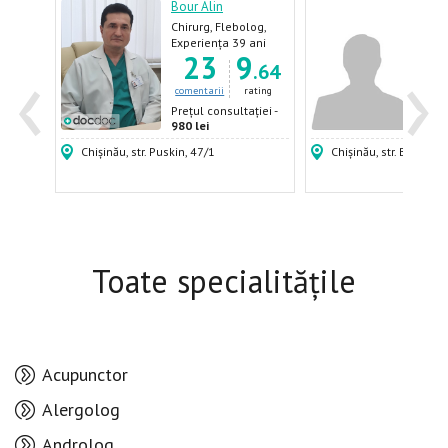
mila
Bour Alin
Chir
Chirurg, Flebolog,
Endo
rurg-
Proctolog,
ani
Experiența 39 ani
Expe
‹
›
7
23
9
Gastroenterolog,
.59
.64
Endocrinolog
ating
comentarii
rating
come
ției -
Prețul consultației -
Prețu
980 lei
500 
Chișinău, str. Puskin, 47/1
Chișinău, str. Burebista
Toate specialitățile
Acupunctor
Alergolog
Androlog