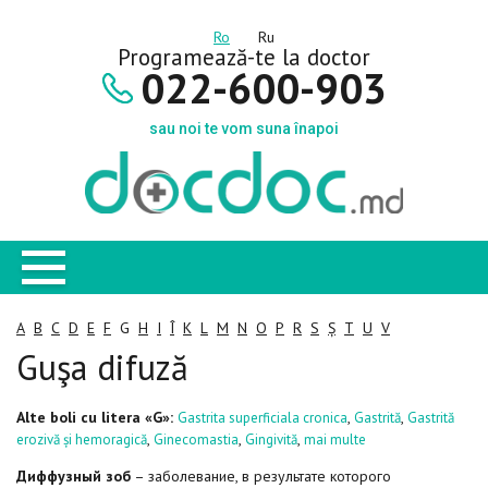
Ro
Ru
Programează-te la doctor
022-600-903
sau noi te vom suna înapoi
A
B
C
D
E
F
G
H
I
Î
K
L
M
N
O
P
R
S
Ș
T
U
V
Guşa difuză
Alte boli cu litera «G»:
,
,
Gastrita superficiala cronica
Gastrită
Gastrită
,
,
,
erozivă și hemoragică
Ginecomastia
Gingivită
mai multe
Диффузный зоб
– заболевание, в результате которого