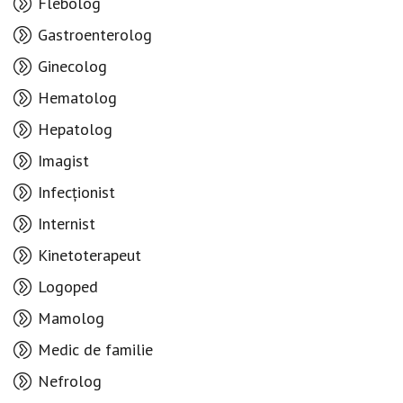
Flebolog
Gastroenterolog
Ginecolog
Hematolog
Hepatolog
Imagist
Infecționist
Internist
Kinetoterapeut
Logoped
Mamolog
Medic de familie
Nefrolog