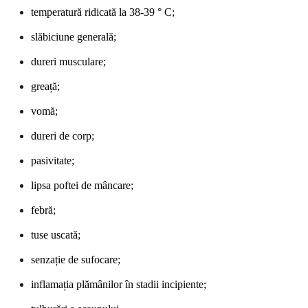
temperatură ridicată la 38-39 ° C;
slăbiciune generală;
dureri musculare;
greață;
vomă;
dureri de corp;
pasivitate;
lipsa poftei de mâncare;
febră;
tuse uscată;
senzație de sufocare;
inflamația plămânilor în stadii incipiente;