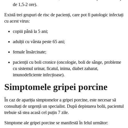
de 1,5-2 ore).
Există trei grupuri de risc de pacienți, care pot fi patologic infectați
cu acest virus:
copiii până la 5 ani;
adulții cu vârsta peste 65 ani;
female însărcinate;
pacienții cu boli cronice (oncologie, boli de sânge, probleme
cu sistemul urinar, ficatul, inima, diabet zaharat,
imunodeficiente infecțioase).
Simptomele gripei porcine
În caz de apariția simptomelor a gripei porcine, este necesar să
consultați de urgență un specialist. După depistarea bolii, pacientul
trebuie să stea acasă cel puțin 7 zile.
Simptome ale gripei porcine se manifestă în felul următor: