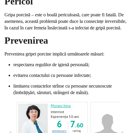
Pericol
Gripa porcină – este o boală periculoasă, care poate fi fatală. De
asemenea, această problemă poate duce la consecințe ireversibile,
în cazul în care femeia însărcinată s-a infectat de gripă porcină.
Prevenirea
Prevenirea gripei porcine implică următoarele măsuri:
respectarea regulilor de igienă personală;
evitarea contactului cu persoane infectate;
limitarea contactelor strînse cu persoane necunoscute
(îmbrățișări, săruturi, strângeri de mână).
Moraru Irina
Danil
Internist
Inter
og
Gast
ani
Experiența 50 ani
Expe
7
6
7
.18
.60
ating
comentarii
rating
come