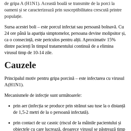
de gripa A (H1N1). Această boală se transmite de la porci la
oameni și se caracterizează prin susceptibilitatea crescută printre
populație.
Sursa acestei boli – este porcul infectat sau persoană bolnavă. Cu
24 ore până la apariția simptomelor, persoana devine molipsitor și,
ca o consecință, este periculos pentru alții. Aproximativ 15%
dintre pacienți în timpul tratamentului continuă de a elimina
virusul timp de 10-14 zile.
Cauzele
Principalul motiv pentru gripa porcină – este infectarea cu virusul
A(H1N1).
Mecanismele de infecție sunt următoarele:
prin aer (infecția se produce prin strănut sau tuse la o distanță
de 1,5-2 metri de la o persoană infectată).
prin contact de uz casnic (riscul de la mâinile pacientului și
obiectele cu care lucrează, deoarece virusul se păstrează timp