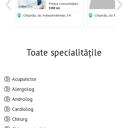
‹
›
ției -
Prețul consultației -
Prețu
500 lei
500 
Chișinău, str. Independenței, 54
Chișinău, str. Burebista
Toate specialitățile
Acupunctor
Alergolog
Androlog
Cardiolog
Chirurg