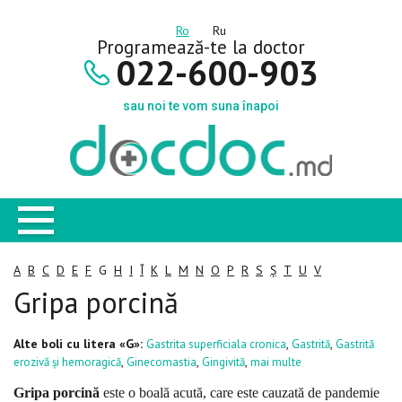
Ro
Ru
Programează-te la doctor
022-600-903
sau noi te vom suna înapoi
A
B
C
D
E
F
G
H
I
Î
K
L
M
N
O
P
R
S
Ș
T
U
V
Gripa porcină
Alte boli cu litera «G»:
,
,
Gastrita superficiala cronica
Gastrită
Gastrită
,
,
,
erozivă și hemoragică
Ginecomastia
Gingivită
mai multe
Gripa porcină
este o boală acută, care este cauzată de pandemie