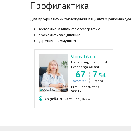
Профилактика
Для профилактики туберкулеза пациентам рекомендуе
ежегодно делать флюорографию;
проходить вакцинацию;
укреплять иммунитет.
Chiriac Tatiana
Hepatolog, Infecționist
Experiența 40 ani
67
7
.54
comentarii
rating
Prețul consultației -
500 lei
Chișinău, str. Costiujeni, 8/3 A