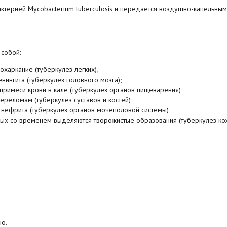
ктерией Mycobacterium tuberculosis и передается воздушно-капельным
собой:
охаркание (туберкулез легких);
нингита (туберкулез головного мозга);
 примеси крови в кале (туберкулез органов пищеварения);
переломам (туберкулез суставов и костей);
а нефрита (туберкулез органов мочеполовой системы);
рых со временем выделяются творожистые образования (туберкулез кож
но.