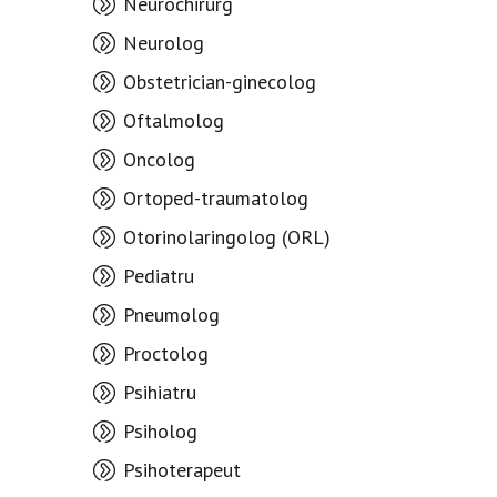
Neurochirurg
Neurolog
Obstetrician-ginecolog
Oftalmolog
Oncolog
Ortoped-traumatolog
Otorinolaringolog (ORL)
Pediatru
Pneumolog
Proctolog
Psihiatru
Psiholog
Psihoterapeut