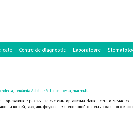
dicale
Centre de diagnostic
Laboratoare
Stomatolog
,
,
,
endinita
Tendinita Achileană
Tenosinovita
mai multe
, поражающее различные системы организма. Чаще всего отмечается
авов и костей, глаз, лимфоузлов, мочеполовой системы, головного и сп