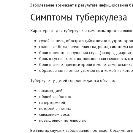
Заболевание возникает в результате инфицирования ба
Симптомы туберкулеза
Характерные для туберкулеза симптомы представляют 
сухой кашель, обостряющийся ночью и утром, кров
головные боли, нарушения сна, рвота, симптомы ме
боли в животе, нарушения стула (запоры, диарея),
боль в суставах, костях, повышенная склонность к 
боли в спине, примеси крови в моче, симптоматик
образование плотных узелков под кожей, из кото
Туберкулез у детей
сопровождается обычно:
тахикардией;
общей слабостью;
гипертермией;
потерей аппетита;
снижением веса;
повышенной потливостью.
Во многих случаях заболевание протекает бессимптом