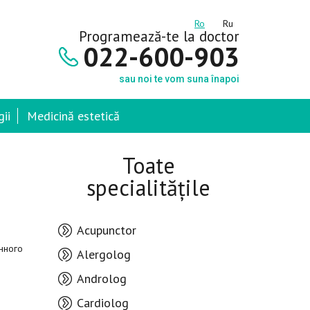
Ro
Ru
Programează-te la doctor
022-600-903
sau noi te vom suna înapoi
ii
Medicină estetică
Toate
specialitățile
Acupunctor
инного
Alergolog
Androlog
Cardiolog