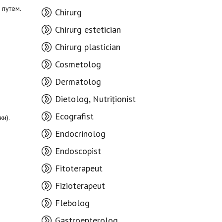
 путем.
Chirurg
Chirurg estetician
Chirurg plastician
Cosmetolog
Dermatolog
Dietolog, Nutriționist
Ecografist
и).
Endocrinolog
Endoscopist
Fitoterapeut
Fizioterapeut
Flebolog
Gastroenterolog