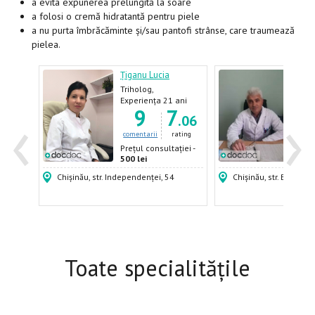
a evita expunerea prelungită la soare
a folosi o cremă hidratantă pentru piele
a nu purta îmbrăcăminte și/sau pantofi strânse, care traumează
pielea.
Țiganu Lucia
Nafo
log,
Triholog,
Vene
Dermatolog,
Derm
ani
Experiența 21 ani
Expe
‹
›
6
9
7
2
Venerolog
Andr
.88
.06
ating
comentarii
rating
come
ției -
Prețul consultației -
Prețu
500 lei
400 
Chișinău, str. Independenței, 54
Chișinău, str. Burebista
Toate specialitățile