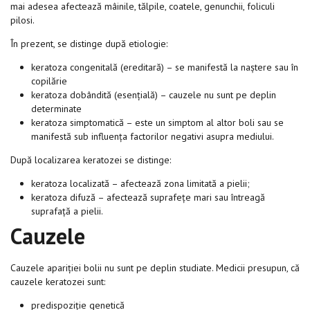
mai adesea afectează mâinile, tălpile, coatele, genunchii, foliculi
pilosi.
În prezent, se distinge după etiologie:
keratoza congenitală (ereditară) – se manifestă la naștere sau în
copilărie
keratoza dobândită (esențială) – cauzele nu sunt pe deplin
determinate
keratoza simptomatică – este un simptom al altor boli sau se
manifestă sub influența factorilor negativi asupra mediului.
După localizarea keratozei se distinge:
keratoza localizată – afectează zona limitată a pielii;
keratoza difuză – afectează suprafețe mari sau întreagă
suprafață a pielii.
Cauzele
Cauzele apariției bolii nu sunt pe deplin studiate. Medicii presupun, că
cauzele keratozei sunt:
predispoziție genetică