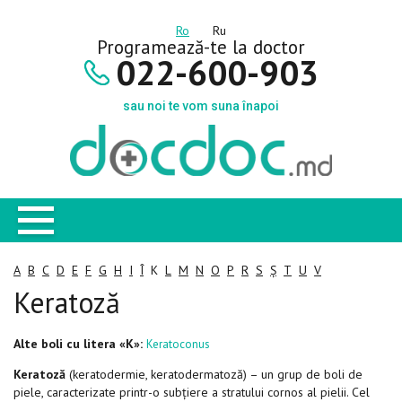
Ro
Ru
Programează-te la doctor
022-600-903
sau noi te vom suna înapoi
A
B
C
D
E
F
G
H
I
Î
K
L
M
N
O
P
R
S
Ș
T
U
V
Keratoză
Alte boli cu litera «K»:
Keratoconus
Keratoză
(keratodermie, keratodermatoză) – un grup de boli de
piele, caracterizate printr-o subțiere a stratului cornos al pielii. Cel