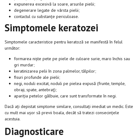
expunerea excesivă la soare, arsurile pielii;
degenerare legate de vârsta pielii;
contactul cu substanțe periculoase.
Simptomele keratozei
Simptomele caracteristice pentru keratoză se manifestă în felul
următor:
formarea niște pete pe piele de culoare surie, maro închis sau
gri murdar;
keratinizarea pelii în zona palmelor, tălpilor;
fisuri profunde ale pielii;
negi, noduli excitat, noduli pe pielea expusă (frunte, temple,
obraji, spate, antebraț);
apariția petelor gălbuie, care sunt transformate în negi.
Dacă ați depistat simptome similare, consultați imediat un medic. Este
cu mult mai ușor să previi boala, decât să tratezi consecințele
acestuia.
Diagnosticare