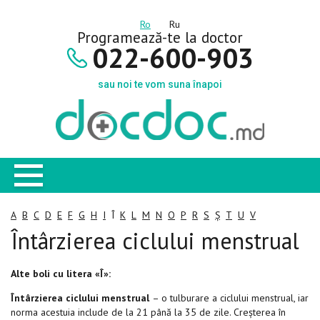
Ro
Ru
Programează-te la doctor
022-600-903
sau noi te vom suna înapoi
A
B
C
D
E
F
G
H
I
Î
K
L
M
N
O
P
R
S
Ș
T
U
V
Întârzierea ciclului menstrual
Alte boli cu litera «Î»:
Întârzierea ciclului menstrual
– o tulburare a ciclului menstrual, iar
norma acestuia include de la 21 până la 35 de zile. Creșterea în