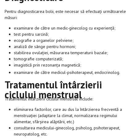
Pentru diagnosticarea bolii, este necesar să efectuați următoarele
măsuri:
examinare de către un medic-ginecolog cu experiență;
test pentru sarcină;
ecografie a organelor pelviene;
analiză de sânge pentru hormoni;
stabilirea ovulației, măsurarea temperaturii bazale;
tomografie computerizată;
imagistică prin rezonanța magnetică;
examinare de către medicul-psihoterapeut, endocrinolog.
Tratamentul întârzierii
ciclului menstrual
Tratamentul întârzierii ciclului menstrual include:
eliminarea factorilor, care au dus la întârzierea frecventă a
menstruației (adaptare la climat, normalizarea regimului
alimentar, sfârșirea alăptării, etc.)
consultarea medicului-ginecolog, psiholog, psihoterapeut,
neuropatolog, etc.