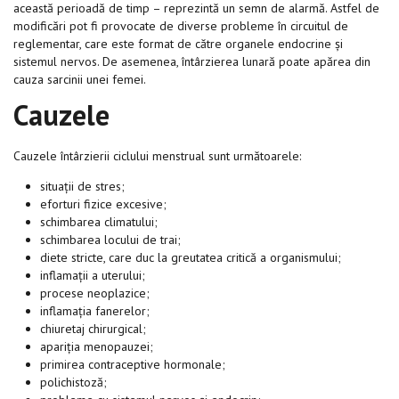
această perioadă de timp – reprezintă un semn de alarmă. Astfel de
modificări pot fi provocate de diverse probleme în circuitul de
reglementar, care este format de către organele endocrine și
sistemul nervos. De asemenea, întârzierea lunară poate apărea din
cauza sarcinii unei femei.
Cauzele
Cauzele întârzierii ciclului menstrual sunt următoarele:
situații de stres;
eforturi fizice excesive;
schimbarea climatului;
schimbarea locului de trai;
diete stricte, care duc la greutatea critică a organismului;
inflamații a uterului;
procese neoplazice;
inflamația fanerelor;
chiuretaj chirurgical;
apariția menopauzei;
primirea contraceptive hormonale;
polichistoză;