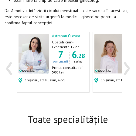
examinare la timp de către medicul-ginecolog.
Dacă motivul întârzierii ciclului menstrual – este sarcina, în acest caz,
este necesar de vizita urgentă la medicul-ginecolog pentru a
confirma faptul concepției.
Astrahan Olesea
Pînz
Obstetrician-
Gine
ginecolog,
Obst
ani
Experiența 17 ani
Expe
‹
›
8
7
6
Ginecolog
gine
.56
.28
ating
comentarii
rating
come
ției -
Prețul consultației -
Prețu
500 lei
500 
Chișinău, str. Puskin, 47/1
Chișinău, str. Puskin, 
Toate specialitățile