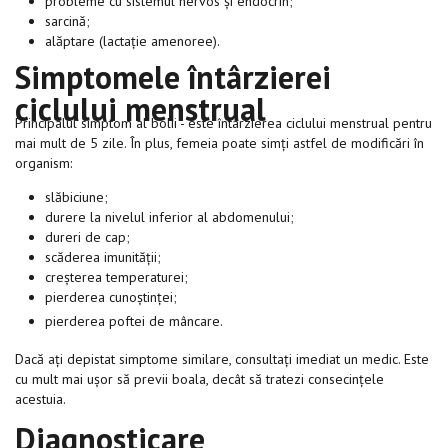
probleme cu sistemul nervos și endocrin;
sarcină;
alăptare (lactație amenoree).
Simptomele
întârzierei
ciclului menstrual
Principalul simptom al bolii - este întârzierea ciclului menstrual pentru
mai mult de 5 zile. În plus, femeia poate simți astfel de modificări în
organism:
slăbiciune;
durere la nivelul inferior al abdomenului;
dureri de cap;
scăderea imunității;
creșterea temperaturei;
pierderea cunoștinței;
pierderea poftei de mâncare.
Dacă ați depistat simptome similare, consultați imediat un medic. Este
cu mult mai ușor să previi boala, decât să tratezi consecințele
acestuia.
Diagnosticare