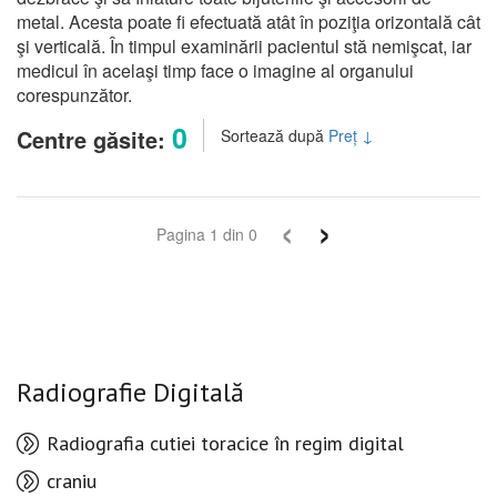
metal. Acesta poate fi efectuată atât în poziţia orizontală cât
şi verticală. În timpul examinării pacientul stă nemişcat, iar
medicul în acelaşi timp face o imagine al organului
corespunzător.
0
Centre găsite:
Sortează după
Preț
↓
‹
›
Pagina
1
din
0
Radiografie Digitală
Radiografia cutiei toracice în regim digital
craniu