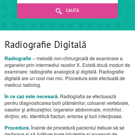
CAUTĂ
Radiografie Digitală
Radiografie
– metodă non-chirurgicală de examinare a
organelor prin intermediul razelor X. Există două moduri de
examinare: radiografie analogică şi digitală. Radiografie
digitală are un cost mai mic. Procedura este efectuată de
medicul radiolog.
În ce caz este necesară.
Radiografia se efectuează
pentru diagnosticarea bolii plămânilor, coloanei vertebrale,
oaselor şi articulaţiilor, organelor abdominale, rinichilor,
dinţilor, etc. Identifică fracturi, entorse şi boli infecţioase.
Procedura.
Înainte de procedură pacientul trebuie să se
dezbrace şi să înlăture toate bijuteriile şi accesorii de