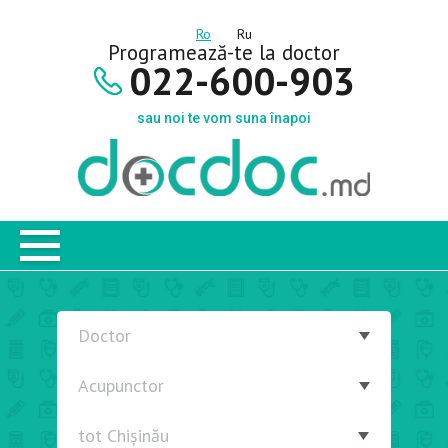
Ro
Ru
Programează-te la doctor
022-600-903
sau noi te vom suna înapoi