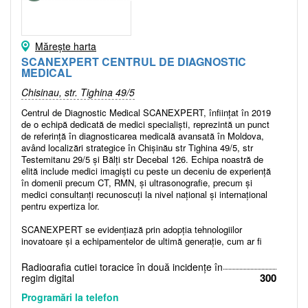
Mărește harta
SCANEXPERT CENTRUL DE DIAGNOSTIC
MEDICAL
Chisinau, str. Tighina 49/5
Centrul de Diagnostic Medical SCANEXPERT, înființat în 2019
de o echipă dedicată de medici specialiști, reprezintă un punct
de referință în diagnosticarea medicală avansată în Moldova,
având localizări strategice în Chișinău str Tighina 49/5, str
Testemitanu 29/5 și Bălți str Decebal 126. Echipa noastră de
elită include medici imagiști cu peste un deceniu de experiență
în domenii precum CT, RMN, și ultrasonografie, precum și
medici consultanți recunoscuți la nivel național și internațional
pentru expertiza lor.
SCANEXPERT se evidențiază prin adopția tehnologiilor
inovatoare și a echipamentelor de ultimă generație, cum ar fi
Computerul Tomograf Siemens Perspective 128 slice,
Rezonanța magnetică Siemens Avanto 1.5 Tesla,
Radiografia cutiei toracice în două incidențe în
Ultrasonografele TOSHIBA APLIO 300 și 400, specializate în
300
regim digital
investigații doppler și cardio, care permit efectuarea unor
Programări la telefon
examinări precise și detaliate. Această abordare tehnologică