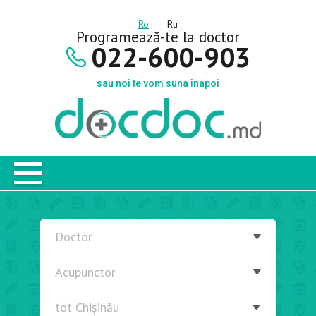
Ro
Ru
Programează-te la doctor
022-600-903
sau noi te vom suna înapoi