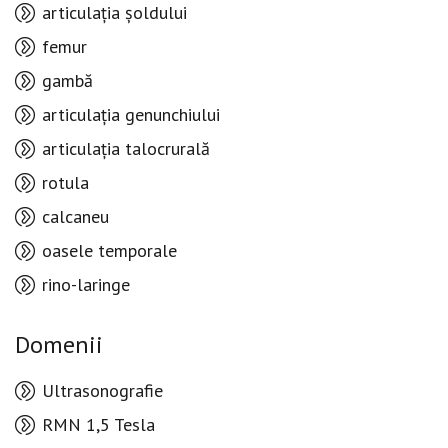
articulația șoldului
femur
gambă
articulația genunchiului
articulația talocrurală
rotula
calcaneu
oasele temporale
rino-laringe
Domenii
Ultrasonografie
RMN 1,5 Tesla