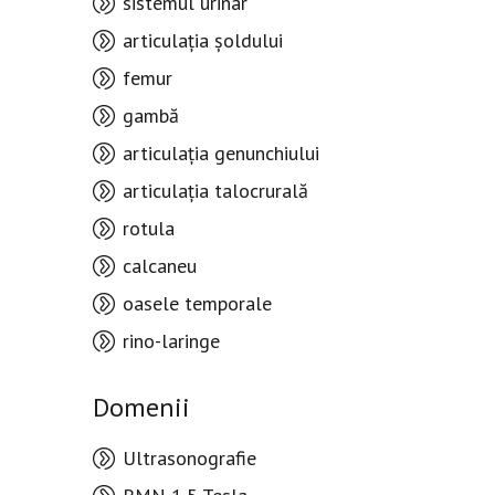
sistemul urinar
articulația șoldului
femur
gambă
articulația genunchiului
articulația talocrurală
rotula
calcaneu
oasele temporale
rino-laringe
Domenii
Ultrasonografie