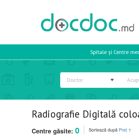
Spitale și Centre me
Radiografie Digitală col
0
Centre găsite:
Sortează după
Preț
↑