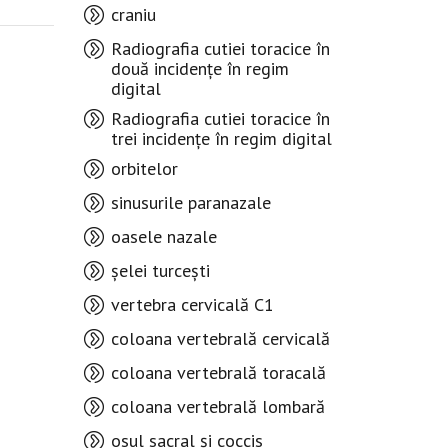
craniu
Radiografia cutiei toracice în
două incidențe în regim
digital
Radiografia cutiei toracice în
trei incidențe în regim digital
orbitelor
sinusurile paranazale
oasele nazale
șelei turcești
vertebra cervicală C1
coloana vertebrală cervicală
coloana vertebrală toracală
coloana vertebrală lombară
osul sacral și coccis