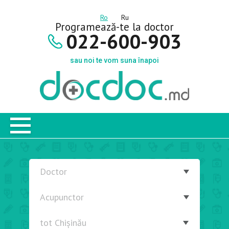
Ro
Ru
Programează-te la doctor
022-600-903
sau noi te vom suna înapoi