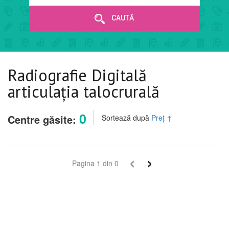
CAUTĂ
Radiografie Digitală
articulația talocrurală
0
Centre găsite:
Sortează după
Preț
↑
‹
›
Pagina
1
din
0