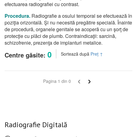
efectuarea radiografiei cu contrast.
Procedura.
Radiografie a osului temporal se efectuează în
poziţia orizontală. Şi nu necesită pregătire specială. Înainte
de procedură, organele genitale se acoperă cu un şorţ de
protecţie cu plăci de plumb. Contraindicaţii: sarcină,
schizofrenie, prezenţa de implanturi metalice.
0
Centre găsite:
Sortează după
Preț
↑
‹
›
Pagina
1
din
0
Radiografie Digitală