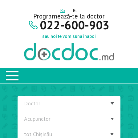
Ro
Ru
Programează-te la doctor
022-600-903
sau noi te vom suna înapoi