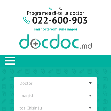
Ro
Ru
Programează-te la doctor
022-600-903
sau noi te vom suna înapoi