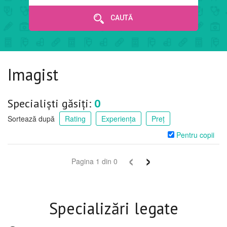
CAUTĂ
Imagist
Specialiști găsiți:
0
Sortează după
Rating
Experiența
Preț
Pentru copii
‹
›
Pagina
1
din
0
Specializări legate