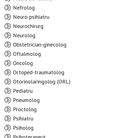
Nefrolog
Neuro-psihiatru
Neurochirurg
Neurolog
Obstetrician-ginecolog
Oftalmolog
Oncolog
Ortoped-traumatolog
Otorinolaringolog (ORL)
Pediatru
Pneumolog
Proctolog
Psihiatru
Psiholog
Psihoterapeut