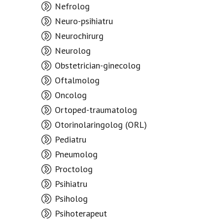
Nefrolog
Neuro-psihiatru
Neurochirurg
Neurolog
Obstetrician-ginecolog
Oftalmolog
Oncolog
Ortoped-traumatolog
Otorinolaringolog (ORL)
Pediatru
Pneumolog
Proctolog
Psihiatru
Psiholog
Psihoterapeut