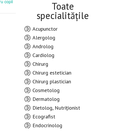
u copii
Toate
specialitățile
Acupunctor
Alergolog
Androlog
Cardiolog
Chirurg
Chirurg estetician
Chirurg plastician
Cosmetolog
Dermatolog
Dietolog, Nutriționist
Ecografist
Endocrinolog