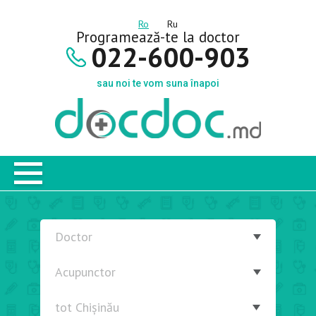
Ro
Ru
Programează-te la doctor
022-600-903
sau noi te vom suna înapoi