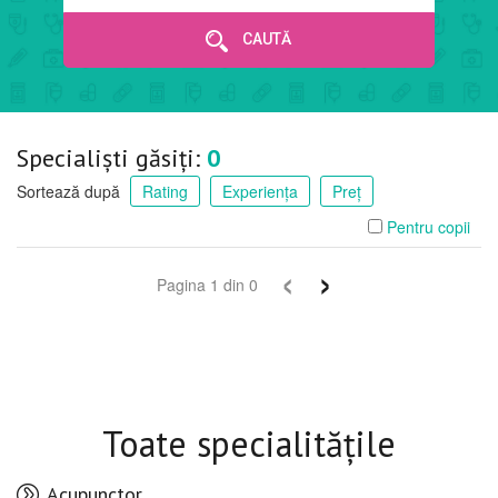
CAUTĂ
Specialiști găsiți:
0
Sortează după
Rating
Experiența
Preț
Pentru copii
‹
›
Pagina
1
din
0
Toate specialitățile
Acupunctor