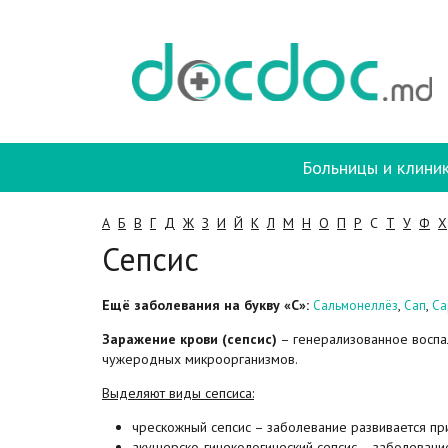
Больницы и клини
А
Б
В
Г
Д
Ж
З
И
Й
К
Л
М
Н
О
П
Р
С
Т
У
Ф
Х
Сепсис
Ещё заболевания на букву «С»:
,
,
Сальмонеллёз
Сап
Са
Заражение крови (сепсис)
– генерализованное воспал
чужеродных микроорганизмов.
Выделяют виды сепсиса:
чрескожный сепсис – заболевание развивается п
акушерско-гинекологический сепсис – заболевани