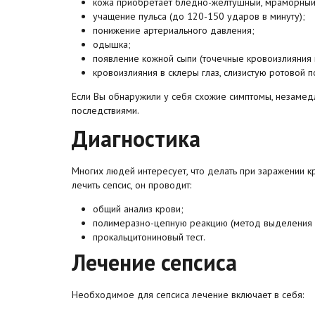
кожа приобретает бледно-желтушный, мраморный
учащение пульса (до 120-150 ударов в минуту);
понижение артериального давления;
одышка;
появление кожной сыпи (точечные кровоизлияния
кровоизлияния в склеры глаз, слизистую ротовой п
Если Вы обнаружили у себя схожие симптомы, незамедл
последствиями.
Диагностика
Многих людей интересует, что делать при заражении кр
лечить сепсис, он проводит:
общий анализ крови;
полимеразно-цепную реакцию (метод выделения г
прокальцитониновый тест.
Лечение сепсиса
Необходимое для сепсиса лечение включает в себя: