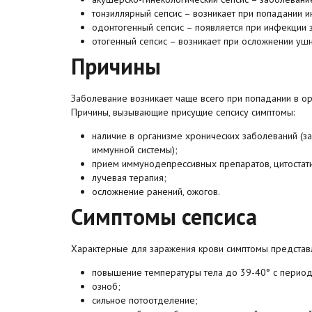
тонзиллярный сепсис – возникает при попадании ин
одонтогенный сепсис – появляется при инфекции з
отогенный сепсис – возникает при осложнении ушн
Причины
Заболевание возникает чаще всего при попадании в орг
Причины, вызывающие присущие сепсису симптомы:
наличие в организме хронических заболеваний (з
иммунной системы);
прием иммунодепрессивных препаратов, цитостат
лучевая терапия;
осложнение ранений, ожогов.
Симптомы сепсиса
Характерные для заражения крови симптомы представ
повышение температуры тела до 39-40° с перио
озноб;
сильное потоотделение;