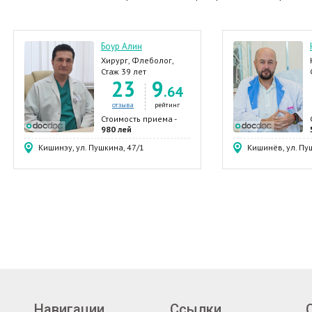
Боур Алин
Хирург, Флеболог,
Проктолог,
Стаж 39 лет
23
9
Гастроэнтеролог,
.64
Эндокринолог
отзыва
рейтинг
Стоимость приема -
980 лей
Кишинэу, ул. Пушкина, 47/1
Кишинёв, ул. Пу
Навигации
Ссылки