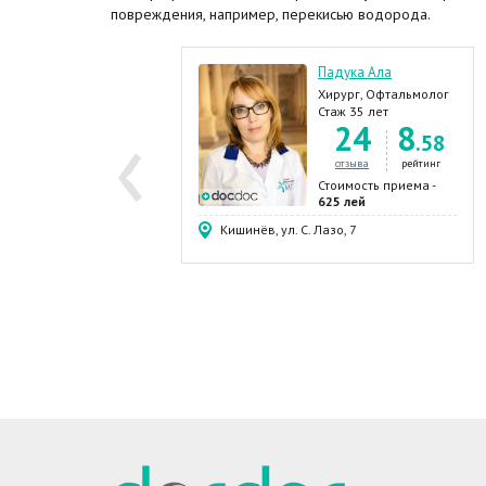
повреждения, например, перекисью водорода.
оян Вячеслав
Падука Ала
роктолог, Хирург,
Хирург, Офтальмолог
‹
ирург-проктолог
таж 27 лет
Стаж 35 лет
22
8
24
8
.64
.58
отзыва
рейтинг
отзыва
рейтинг
тоимость приема -
Стоимость приема -
00 лей
625 лей
биста, 80, эт.3
Кишинёв, ул. С. Лазо, 7