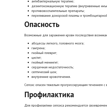
антибактериальную терапию;
дезинтоксикационную терапию (внутривенные инъе
противовоспалительные препараты;
переливания донорской плазмы и тромбоцитарной
Опасность
Возможные для заражения крови последствия возникаю
абсцессы легкого, головного мозга;
гангрена;
гнойный плеврит;
цистит;
гнойный менингит;
сердечная недостаточность;
септический шок;
внутренние кровотечения.
Сепсис опасен тяжелым прогрессирующим течением с в
Профилактика
Для профилактики сепсиса рекомендуется своевремен