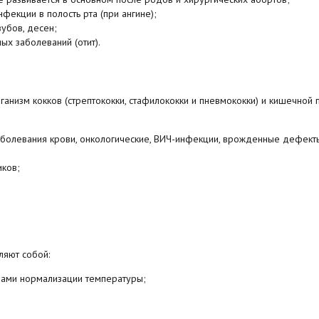
фекции в полость рта (при ангине);
убов, десен;
ых заболеваний (отит).
анизм кокков (стрептококки, стафилококки и пневмококки) и кишечной п
аболевания крови, онкологические, ВИЧ-инфекции, врожденные дефект
иков;
ляют собой:
дами нормализации температуры;