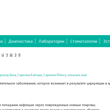
ки
Диагностика
Лаборатории
Стоматологии
Эст
Ц
Ч
Ш
Э
Я
,
,
,
ркоид Бека
Саркома Капоши
Саркома Юинга
показать ещё
ительное заболевание, которое возникает в результате циркуляции в 
ри попадании инфекции через поврежденные кожные покровы;
е развивается в основном после родов и хирургических абортов;