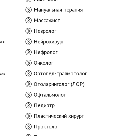
Мануальная терапия
Массажист
Невролог
Нейрохирург
я с
Нефролог
Онколог
Ортопед-травмотолог
как
Отоларинголог (ЛОР)
Офтальмолог
Педиатр
Пластический хирург
Проктолог