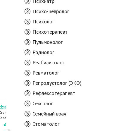
Психиатр
Психо-невролог
Психолог
Психотерапевт
Пульмонолог
Радиолог
Реабилитолог
Ревматолог
Репродуктолог (ЭКО)
Рефлексотерапевт
Сексолог
Мурзак Наталья
Бубуча Сергей
Стоматолог-терапевт,
Семейный врач
Стоматолог
Стоматолог,
Стаж 26 лет
Стаж 39 лет
46
6
6
6
Стоматолог-эндодонт,
Стоматолог
.23
.03
Стоматолог-педиатр
отзывов