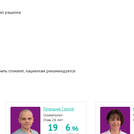
из рациона:
чить стоматит, пациентам рекомендуется:
Петрищев Сергей
Стоматолог-
имплантолог,
Стаж 26 лет
19
6
Стоматолог-терапевт,
.96
Стоматолог,
Стоматолог-ортопед,