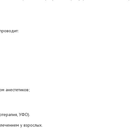
проводит:
ом анестетиков;
отерапия, УФО).
 лечением у взрослых.