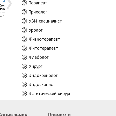
›
отзывов
рейтинг
рейтинг
Терапевт
Стоимость приема -
Стоимость приема -
350 лей
400 лей
Трихолог
рис 43/1
Кишинев, ул. Игорь Виеру, 15
УЗИ-специалист
Уролог
Физиотерапевт
Фитотерапевт
Флеболог
Хирург
Эндокринолог
Эндоскопист
Эстетический хирург
Социальная
Врачам и