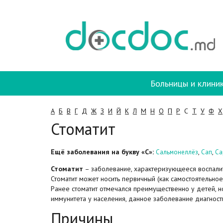
Больницы и клини
А
Б
В
Г
Д
Ж
З
И
Й
К
Л
М
Н
О
П
Р
С
Т
У
Ф
Х
Стоматит
Ещё заболевания на букву «С»:
,
,
Сальмонеллёз
Сап
Са
Стоматит
– заболевание, характеризующееся воспалит
Стоматит может носить первичный (как самостоятельное
Ранее стоматит отмечался преимущественно у детей, н
иммунитета у населения, данное заболевание диагности
Причины