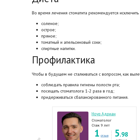
Во время лечения стоматита рекомендуется исключить 
соленое;
острое;
пряное;
томатный и апельсиновый соки;
спиртные напитки.
Профилактика
Чтобы в будущем не сталкиваться с вопросом, как выле
соблюдать правила гигиены полости рта;
посещать стоматолога 1-2 раза в год;
придерживаться сбалансированного питания.
россу Владимир
Ноур Адриан
томатолог-
Стоматолог
мплантолог,
таж 21 год
Стаж 9 лет
9
5
1
5
томатолог-терапевт,
.80
.98
томатолог,
отзывов
отзыв
томатолог-ортопед,