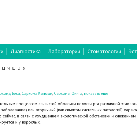
ки
Диагностика
Лаборатории
Стоматологии
Эст
Ц
Ч
Ш
Э
Я
,
,
,
ркоид Бека
Саркома Капоши
Саркома Юинга
показать ещё
ельным процессом слизистой оболочки полости рта различной этиологи
 заболевание) или вторичный (как симптом системных патологий) характ
о сейчас, в связи с ухудшением экологической обстановки и снижением
руется и у взрослых.