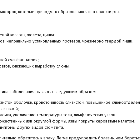
кторов, которые приводят к образованию язв в полости рта.
вой кислоты, железа, цинка;
бов, неправильно установленных протезов, чрезмерно твердой пищи;
щей сульфат натрия;
ратов, снижающих выработку слюны.
т типа заболевания выглядят следующим образом:
лизистой оболочки, кровоточивость слизистой, повышенное слюноотделен
слизистой;
олочка, увеличение температуры тела, лимфатических узлов;
ножественных язв округлой формы, язвы покрыты сероватым налетом;
симптомы других видов стоматита.
ительно обратитесь к врачу. Легче предупредить болезнь, чем боротьс