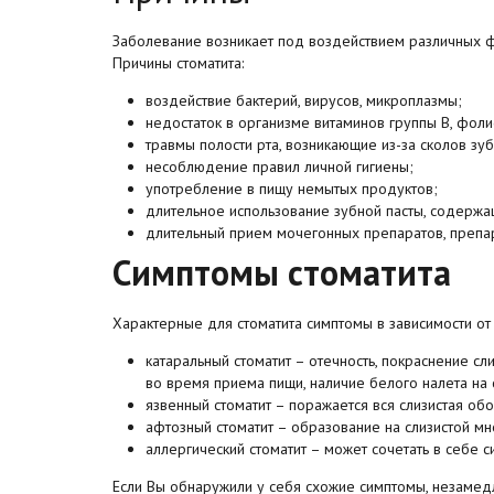
Заболевание возникает под воздействием различных фа
Причины стоматита:
воздействие бактерий, вирусов, микроплазмы;
недостаток в организме витаминов группы В, фолие
травмы полости рта, возникающие из-за сколов зу
несоблюдение правил личной гигиены;
употребление в пищу немытых продуктов;
длительное использование зубной пасты, содержа
длительный прием мочегонных препаратов, препа
Симптомы стоматита
Характерные для стоматита симптомы в зависимости о
катаральный стоматит – отечность, покраснение с
во время приема пищи, наличие белого налета на 
язвенный стоматит – поражается вся слизистая об
афтозный стоматит – образование на слизистой м
аллергический стоматит – может сочетать в себе 
Если Вы обнаружили у себя схожие симптомы, незамедл