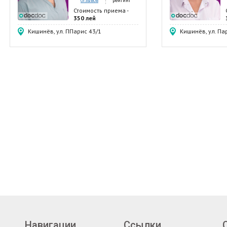
отзывов
рейтинг
Стоматолог-хирург
Стоимость приема -
350 лей
Кишинёв, ул. ППарис 43/1
Кишинёв, ул. Па
Навигации
Ссылки