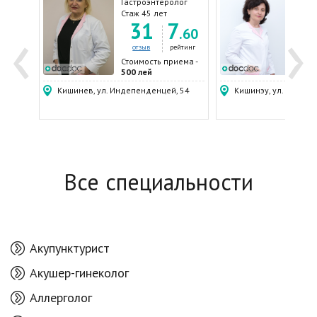
лог
Гастроэнтеролог
Тера
Гаст
Стаж 45 лет
Стаж
‹
›
6
31
7
.79
.60
ейтинг
отзыв
рейтинг
от
ема -
Стоимость приема -
Стои
500 лей
500 
Кишинев, ул. Индепенденцей, 54
Кишинэу, ул. Пушкина
Все специальности
Акупунктурист
Акушер-гинеколог
Аллерголог