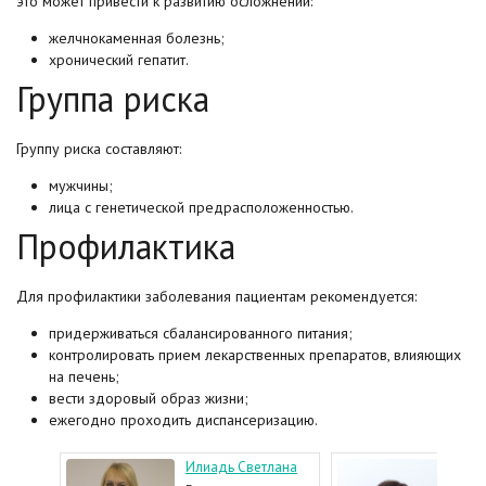
это может привести к развитию осложнений:
желчнокаменная болезнь;
хронический гепатит.
Группа риска
Группу риска составляют:
мужчины;
лица с генетической предрасположенностью.
Профилактика
Для профилактики заболевания пациентам рекомендуется:
придерживаться сбалансированного питания;
контролировать прием лекарственных препаратов, влияющих
на печень;
вести здоровый образ жизни;
ежегодно проходить диспансеризацию.
а
Илиадь Светлана
Акс