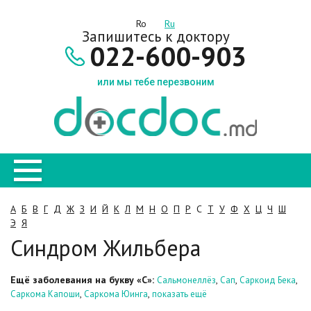
Ro
Ru
Запишитесь к доктору
022-600-903
или мы тебе перезвоним
А
Б
В
Г
Д
Ж
З
И
Й
К
Л
М
Н
О
П
Р
С
Т
У
Ф
Х
Ц
Ч
Ш
Э
Я
Синдром Жильбера
Ещё заболевания на букву «С»:
,
,
,
Сальмонеллёз
Сап
Саркоид Бека
,
,
Саркома Капоши
Саркома Юинга
показать ещё