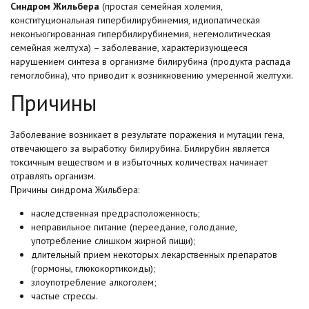
Синдром Жильбера
(простая семейная холемия,
конституциональная гипербилирубинемия, идиопатическая
неконъюгированная гипербилирубинемия, негемолитическая
семейная желтуха) – заболевание, характеризующееся
нарушением синтеза в организме билирубина (продукта распада
гемоглобина), что приводит к возникновению умеренной желтухи.
Причины
Заболевание возникает в результате поражения и мутации гена,
отвечающего за выработку билирубина. Билирубин является
токсичным веществом и в избыточных количествах начинает
отравлять организм.
Причины синдрома Жильбера:
наследственная предрасположенность;
неправильное питание (переедание, голодание,
употребление слишком жирной пищи);
длительный прием некоторых лекарственных препаратов
(гормоны, глюкокортикоиды);
злоупотребление алкоголем;
частые стрессы.