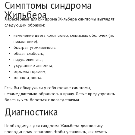
Симптомы синдрома
Жильбера
Характерные для синдрома Жильбера симптомы выглядят
следующим образом:
изменение цвета кожи, склер, слизистых оболочек (их
пожелтение);
быстрая утомляемость;
общая слабость;
нарушения сна;
ухудшение аппетита;
отрыжка горьким;
тошнота, рвота.
Если Вы обнаружили у себя схожие симптомы,
незамедлительно обратитесь к врачу. Легче предупредить
болезнь, чем бороться с последствиями.
Диагностика
Необходимую для синдрома Жильбера диагностику
проводит
врач-гепатолог
. Чтобы установить, как лечить