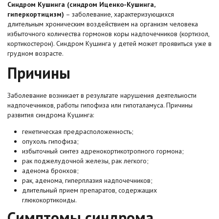
Синдром Кушинга (синдром Иценко-Кушинга,
гиперкортицизм)
– заболевание, характеризующихся
длительным хроническим воздействием на организм человека
избыточного количества гормонов коры надпочечников (кортизол,
кортикостерон). Синдром Кушинга у детей может проявиться уже в
грудном возрасте.
Причины
Заболевание возникает в результате нарушения деятельности
надпочечников, работы гипофиза или гипоталамуса. Причины
развития синдрома Кушинга:
генетическая предрасположенность;
опухоль гипофиза;
избыточный синтез адренокортикотропного гормона;
рак поджелудочной железы, рак легкого;
аденома бронхов;
рак, аденома, гиперплазия надпочечников;
длительный прием препаратов, содержащих
глюкокортикоиды.
Симптомы синдрома