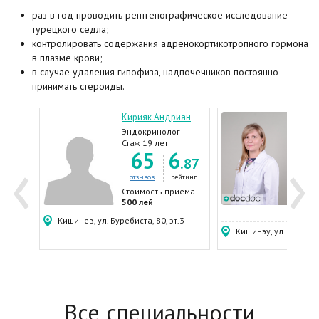
раз в год проводить рентгенографическое исследование
турецкого седла;
контролировать содержания адренокортикотропного гормона
в плазме крови;
в случае удаления гипофиза, надпочечников постоянно
принимать стероиды.
Кирияк Андриан
Вел
Люд
олог,
Эндокринолог
Акуш
Стаж 19 лет
‹
›
9
65
6
ог,
Хиру
Стаж
.64
.87
1
г
Гине
Энд
ейтинг
отзывов
рейтинг
отз
ема -
Стоимость приема -
500 лей
Стои
500 
Кишинев, ул. Буребиста, 80, эт.3
Кишинэу, ул. Пушкина
Все специальности