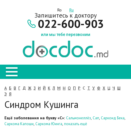
Ro
Ru
Запишитесь к доктору
022-600-903
или мы тебе перезвоним
А
Б
В
Г
Д
Ж
З
И
Й
К
Л
М
Н
О
П
Р
С
Т
У
Ф
Х
Ц
Ч
Ш
Э
Я
Синдром Кушинга
Ещё заболевания на букву «С»:
,
,
,
Сальмонеллёз
Сап
Саркоид Бека
,
,
Саркома Капоши
Саркома Юинга
показать ещё