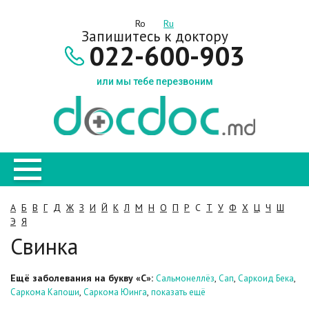
Ro
Ru
Запишитесь к доктору
022-600-903
или мы тебе перезвоним
А
Б
В
Г
Д
Ж
З
И
Й
К
Л
М
Н
О
П
Р
С
Т
У
Ф
Х
Ц
Ч
Ш
Э
Я
Свинка
Ещё заболевания на букву «С»:
,
,
,
Сальмонеллёз
Сап
Саркоид Бека
,
,
Саркома Капоши
Саркома Юинга
показать ещё