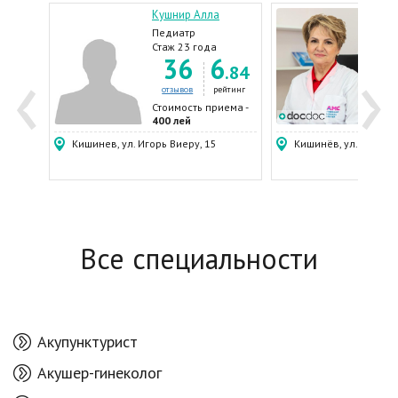
ана
Кушнир Алла
Реве
Педиатр
Пед
Стаж 23 года
Стаж
‹
›
9
36
6
0
.70
.84
диатр
о
ейтинг
отзывов
рейтинг
ема -
Стоимость приема -
Стои
400 лей
700 
 54
Кишинев, ул. Игорь Виеру, 15
Кишинёв, ул. Пушкин
Все специальности
Акупунктурист
Акушер-гинеколог