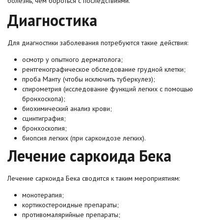
болезнь, чем бороться с последствиями.
Диагностика
Для диагностики заболевания потребуются такие действия:
осмотр у опытного дерматолога;
рентгенографическое обследование грудной клетки;
проба Манту (чтобы исключить туберкулез);
спирометрия (исследование функций легких с помощью
бронхоскопа);
биохимический анализ крови;
сцинтиграфия;
бронхоскопия;
биопсия легких (при саркоидозе легких).
Лечение саркоида Бека
Лечение саркоида Бека сводится к таким мероприятиям:
монотерапия;
кортикостероидные препараты;
противомалярийные препараты;