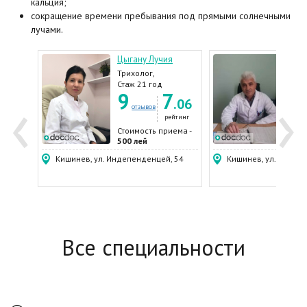
кальция;
сокращение времени пребывания под прямыми солнечными
лучами.
ван
Цыгану Лучия
Наф
Трихолог,
Вене
Дерматолог ,
Дерм
Стаж 21 год
Стаж
‹
›
7
9
7
3
олог
Венеролог
Анд
.07
.06
отзывов
ейтинг
рейтинг
ема -
Стоимость приема -
Стои
500 лей
400 
.3
Кишинев, ул. Индепенденцей, 54
Кишинев, ул. Игорь В
Все специальности