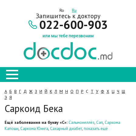
Ro
Ru
Запишитесь к доктору
022-600-903
или мы тебе перезвоним
А
Б
В
Г
Д
Ж
З
И
Й
К
Л
М
Н
О
П
Р
С
Т
У
Ф
Х
Ц
Ч
Ш
Э
Я
Саркоид Бека
Ещё заболевания на букву «С»:
,
,
Сальмонеллёз
Сап
Саркома
,
,
,
Капоши
Саркома Юинга
Сахарный диабет
показать ещё