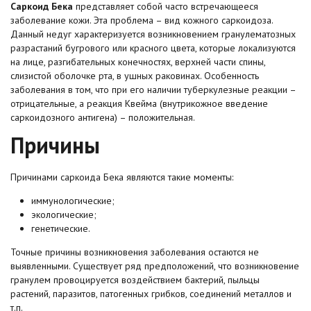
Саркоид Бека
представляет собой часто встречающееся
заболевание кожи. Эта проблема – вид кожного
саркоидоза
.
Данный недуг характеризуется возникновением гранулематозных
разрастаний бугрового или красного цвета, которые локализуются
на лице, разгибательных конечностях, верхней части спины,
слизистой оболочке рта, в ушных раковинах. Особенность
заболевания в том, что при его наличии туберкулезные реакции –
отрицательные, а реакция Квейма (внутрикожное введение
саркоидозного антигена) – положительная.
Причины
Причинами саркоида Бека являются такие моменты:
иммунологические;
экологические;
генетические.
Точные причины возникновения заболевания остаются не
выявленными. Существует ряд предположений, что возникновение
гранулем провоцируется воздействием бактерий, пыльцы
растений, паразитов, патогенных грибков, соединений металлов и
т.п.