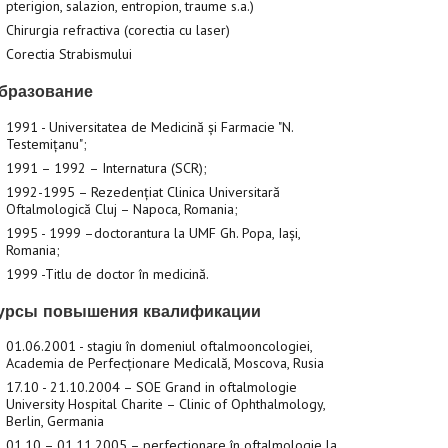
pterigion, salazion, entropion, traume s.a.)
Chirurgia refractiva (corectia cu laser)
Corectia Strabismului
бразование
1991 - Universitatea de Medicină și Farmacie "N.
Testemițanu";
1991 – 1992 – Internatura (SCR);
1992-1995 – Rezedențiat Clinica Universitară
Oftalmologică Cluj – Napoca, Romania;
1995 - 1999 –doctorantura la UMF Gh. Popa, Iași,
Romania;
1999 -Titlu de doctor în medicină.
урсы повышения квалификации
01.06.2001 - stagiu în domeniul oftalmooncologiei,
Academia de Perfecționare Medicală, Moscova, Rusia
17.10 - 21.10.2004 – SOE Grand in oftalmologie
University Hospital Charite – Clinic of Ophthalmology,
Berlin, Germania
01.10 – 01.11.2005 – perfecționare în oftalmologie la