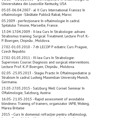
Universitatea din Louisville Kentucky, USA
05.03-06.04.2007 - al II Curs International Francez în
oftalmologie -Sănătate Publică Rabat, Maroc
05.2009 - perfecționare în oftalmologie în cadrul
Spitalului Timone, Marseille, France.
13.04-17.04.2009 - II-lea Curs în Strabologie: advans
Strabismus training: Surgical Treatment. Lecture Prof. K.-
P. Boergen, Chișinău , Moldova.
27.02-01.03.2010 - 7-th LECOP P ediatric Curs Praguie,
Czech Republic
27.02-01.03.2011 - III-lea Curs în Strabologie:
Supervises Course: Diagnosis and surgical interventions.
Lecture Prof. K.-P. Boergen, Chișinău , Moldova.
02.05 -25.05.2013 - Stagiu Practic în Oftalmopediatrie și
Strabism în cadrul Ludwig Maximilian University Munich,
Germania.
23.03-27.03.2015 - Salzburg Well Cornel Seminar în
Oftalmologie, Salzburg, Austria
16.05- 21.05-2015 - Rapid assessment of avoidable
blindness Training of trainers, organizator IAPB, Woking,
Marea Britanie
2015 –Curs în domeniul refracției pentru oftalmologi,