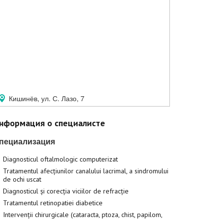
Кишинёв, ул. С. Лазо, 7
нформация о специалисте
пециализация
Diagnosticul oftalmologic computerizat
Tratamentul afecțiunilor canalului lacrimal, a sindromului
de ochi uscat
Diagnosticul și corecția viciilor de refracție
Tratamentul retinopatiei diabetice
Intervenții chirurgicale (cataracta, ptoza, chist, papilom,