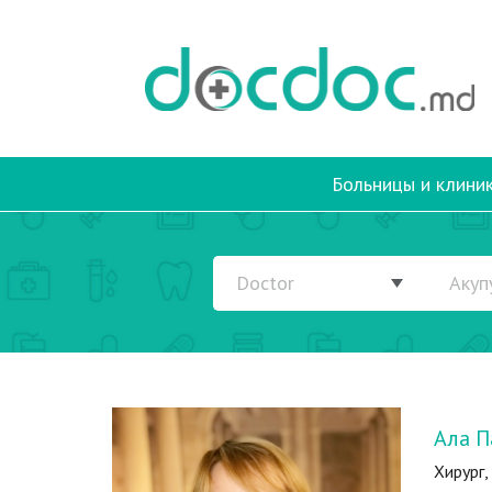
Больницы и клини
Ала П
Хирург