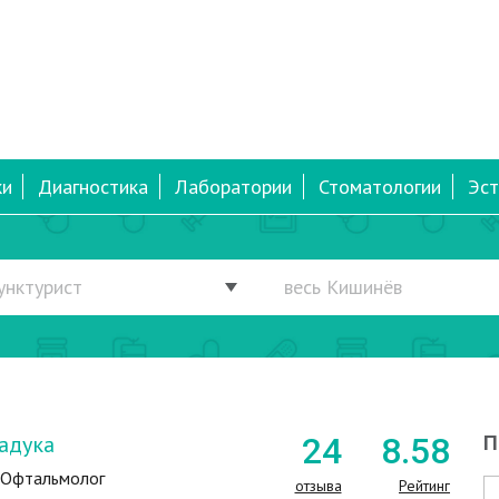
ки
Диагностика
Лаборатории
Стоматологии
Эст
адука
24
8
.58
П
, Офтальмолог
отзыва
Рейтинг