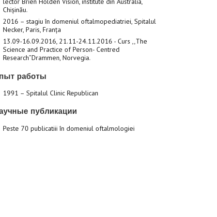
lector Brien Holden Vision, institute din Australia,
Chișinău.
2016 – stagiu în domeniul oftalmopediatriei, Spitalul
Necker, Paris, Franța
13.09-16.09.2016, 21.11-24.11.2016 - Curs ,,The
Science and Practice of Person- Centred
Research”Drammen, Norvegia.
пыт работы
1991 – Spitalul Clinic Republican
аучные публикации
Peste 70 publicatiii în domeniul oftalmologiei