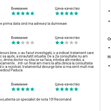
Внимание
Цена-качество
u e prima data cind ma adresez la dumneaei
Внимание
Цена-качество
О
ecurs bine, s-au facut investigatii, s-a indicat tratament care
Н
c sa ajute, a inrautatit situatia. De a 2a consultatie nu am
 dmna doctor nu stia ce sa faca, intreba alti medici, a
camente... intr-un final am mers la alta clinica la consultatia
ul s-a rezolvat, tratamentul decurge bine si ma simt mult mai
edicul Paduca.
Внимание
Цена-качество
vo,atenta un specialist de nota 10! Recomand