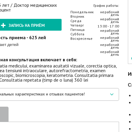
5 лет / Доктор медицинских
График работы:
оцент
Понедельник
нерабочий
день
Вторник
нерабочий
Среда
день
ЗАПИСЬ НА ПРИЁМ
Четверг
13:00 - 17:00
Пятница
нерабочий
день
Суббота
сть приема - 625 лей
нерабочий
Воскресенье
день
ает детей
нерабочий
день
нерабочий
день
ная консультация включает в себя:
tia medicului, examinarea acuitatii vizuale, corectia optica,
rea tensiunii intraoculare, autorefractometria, examen
И
scopic, biomicroscopia, keratometria. Consultatia primara
Consultatia repetata (timp de o luna) 360 lei
С
альных характеристиках и отзывах пациентов!