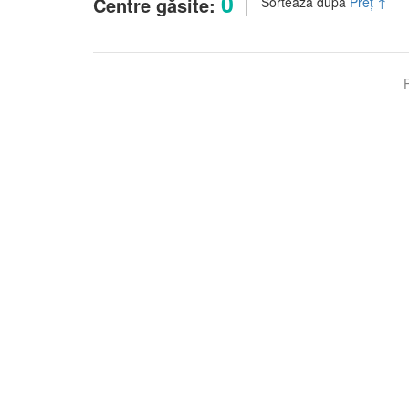
0
Centre găsite:
Sortează după
Preț
↑