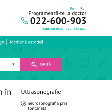
Ro
Ru
Programează-te la doctor
022-600-903
sau noi te vom suna înapoi
ii
Medicină estetică
CAUTĂ
n în
Ultrasonografie
neurosonografia prin
fontanelă