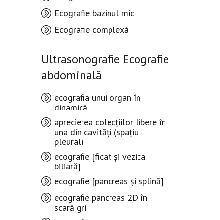
Ecografie bazinul mic
Ecografie complexă
Ultrasonografie Ecografie
abdominală
ecografia unui organ în
dinamică
aprecierea colecțiilor libere în
una din cavități (spațiu
pleural)
ecografie [ficat și vezica
biliară]
ecografie [pancreas și splină]
ecografie pancreas 2D în
scară gri