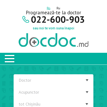
Ro
Ru
Programează-te la doctor
022-600-903
sau noi te vom suna înapoi