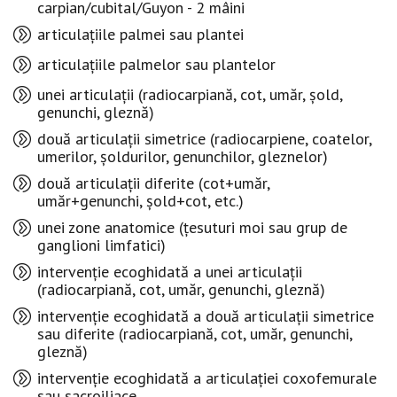
carpian/cubital/Guyon - 2 mâini
articulațiile palmei sau plantei
articulațiile palmelor sau plantelor
unei articulații (radiocarpiană, cot, umăr, șold,
genunchi, gleznă)
două articulații simetrice (radiocarpiene, coatelor,
umerilor, șoldurilor, genunchilor, gleznelor)
două articulații diferite (cot+umăr,
umăr+genunchi, șold+cot, etc.)
unei zone anatomice (țesuturi moi sau grup de
ganglioni limfatici)
intervenție ecoghidată a unei articulații
(radiocarpiană, cot, umăr, genunchi, gleznă)
intervenție ecoghidată a două articulații simetrice
sau diferite (radiocarpiană, cot, umăr, genunchi,
gleznă)
intervenție ecoghidată a articulației coxofemurale
sau sacroiliace