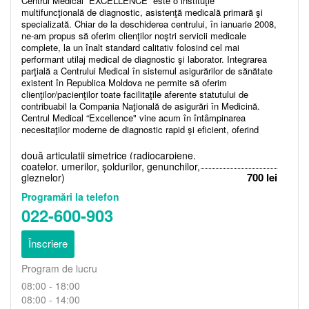
Centrul Medical “EXCELLENCE” este o instituţie
multifuncţională de diagnostic, asistenţă medicală primară şi
specializată. Chiar de la deschiderea centrului, în ianuarie 2008,
ne-am propus să oferim clienţilor noştri servicii medicale
complete, la un înalt standard calitativ folosind cel mai
performant utilaj medical de diagnostic şi laborator. Integrarea
parţială a Centrului Medical în sistemul asigurărilor de sănătate
existent în Republica Moldova ne permite să oferim
clienţilor/pacienţilor toate facilitaţile aferente statutului de
contribuabil la Compania Naţională de asigurări în Medicină.
Centrul Medical “Excellence" vine acum în întâmpinarea
necesitaţilor moderne de diagnostic rapid şi eficient, oferind
evaluări de performanţă înaltă şi asigurând servicii medicale la
standarde europene, prestate de personal medical competent.
două articulații simetrice (radiocarpiene,
Asistenţa medicală în CM “EXCELLENCE” acoperă peste 12
coatelor, umerilor, șoldurilor, genunchilor,
specialităţi medicale, 9 explorări paraclinice şi peste 300 tipuri
700 lei
gleznelor)
de analize de laborator. Misiunea noastră este de a oferi servicii
Programări la telefon
care să raspundă la cele mai exigente cerinte medicale de
022-600-903
profesionalism, siguranţă şi confort. In opinia noastră medicina
modernă presupune şi o schimbare a mentalităţii pacienţilor
despre propria sănătate, o schimbare a atitudinii în relaţia
Înscriere
medic-pacient şi realizarea unui climat propice comunicării
permanente în beneficiul pacienţilor.
Program de lucru
08:00 - 18:00
08:00 - 14:00