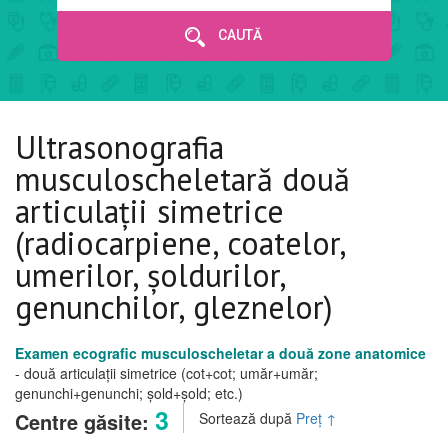
CAUTĂ
Ultrasonografia
musculoscheletară două
articulații simetrice
(radiocarpiene, coatelor,
umerilor, șoldurilor,
genunchilor, gleznelor)
Examen ecografic musculoscheletar a două zone anatomice
- două articulații simetrice (cot+cot; umăr+umăr;
genunchi+genunchi; șold+șold; etc.)
3
Centre găsite:
Sortează după
Preț
↑