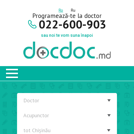
Ro
Ru
Programează-te la doctor
022-600-903
sau noi te vom suna înapoi