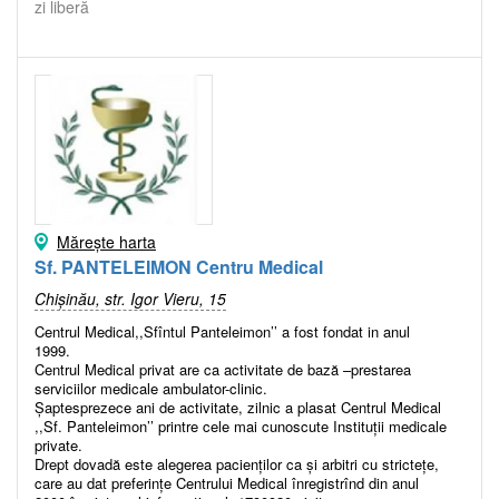
zi liberă
Mărește harta
Sf. PANTELEIMON Centru Medical
Chișinău, str. Igor Vieru, 15
Centrul Medical,,Sfîntul Panteleimon’’ a fost fondat in anul
1999.
Centrul Medical privat are ca activitate de bază –prestarea
serviciilor medicale ambulator-clinic.
Șaptesprezece ani de activitate, zilnic a plasat Centrul Medical
,,Sf. Panteleimon’’ printre cele mai cunoscute Instituții medicale
private.
Drept dovadă este alegerea pacienților ca și arbitri cu strictețe,
care au dat preferințe Centrului Medical înregistrînd din anul