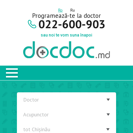
Ro
Ru
Programează-te la doctor
022-600-903
sau noi te vom suna înapoi