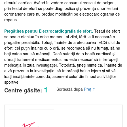
ritmului cardiac. Având în vedere consumul crescut de oxigen,
prin testul de efort se poate diagnostica şi prezenţa unor leziuni
coronariene care nu produc modificări pe electrocardiograma de
repaus.
Pregătirea pentru Electrocardiografia de efort.
Testul de efort
se poate efectua în orice moment al zilei, fără a fi necesară o
pregatire prealabilă. Totuşi, înainte de a efectuarea ECG-ului de
efort, cel puţin înainte cu o oră, se recomadă să nu fumaţi, să nu
beţi cafea sau să mâncaţi. Dacă suferiţi de o boală cardiacă şi
urmaţi tratament medicamentos, nu este necesar să întrerupeţi
medicaţia în ziua investigaţiei. Totodată, ţineţi minte ca, înainte de
a vă prezenta la investigaţie, să îmbrăcaţi haine lejere şi să vă
luaţi încălţăminte comodă, asemeni celor din timpul activităţilor
sportive.
1
Centre găsite:
Sortează după
Preț
↑