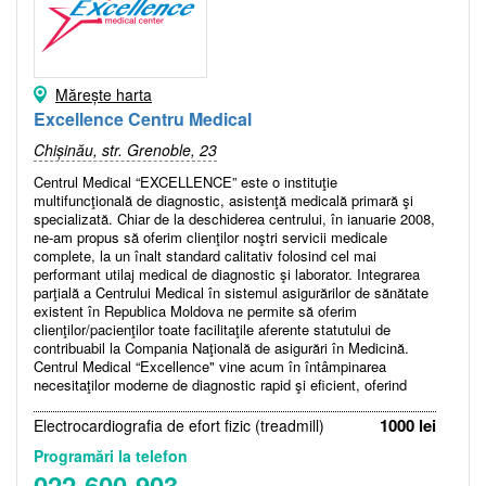
Mărește harta
Excellence Centru Medical
Chișinău, str. Grenoble, 23
Centrul Medical “EXCELLENCE” este o instituţie
multifuncţională de diagnostic, asistenţă medicală primară şi
specializată. Chiar de la deschiderea centrului, în ianuarie 2008,
ne-am propus să oferim clienţilor noştri servicii medicale
complete, la un înalt standard calitativ folosind cel mai
performant utilaj medical de diagnostic şi laborator. Integrarea
parţială a Centrului Medical în sistemul asigurărilor de sănătate
existent în Republica Moldova ne permite să oferim
clienţilor/pacienţilor toate facilitaţile aferente statutului de
contribuabil la Compania Naţională de asigurări în Medicină.
Centrul Medical “Excellence" vine acum în întâmpinarea
necesitaţilor moderne de diagnostic rapid şi eficient, oferind
evaluări de performanţă înaltă şi asigurând servicii medicale la
standarde europene, prestate de personal medical competent.
1000 lei
Electrocardiografia de efort fizic (treadmill)
Asistenţa medicală în CM “EXCELLENCE” acoperă peste 12
Programări la telefon
specialităţi medicale, 9 explorări paraclinice şi peste 300 tipuri
de analize de laborator. Misiunea noastră este de a oferi servicii
022-600-903